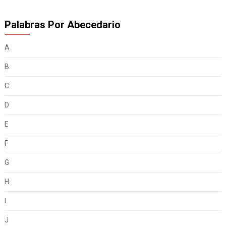
Palabras Por Abecedario
A
B
C
D
E
F
G
H
I
J