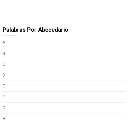
Palabras Por Abecedario
A
B
C
D
E
F
G
H