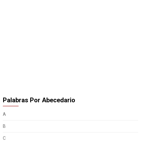
Palabras Por Abecedario
A
B
C