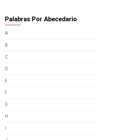
Palabras Por Abecedario
A
B
C
D
E
F
G
H
I