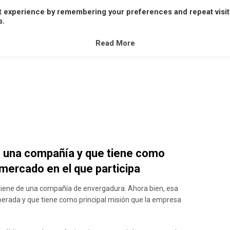
t experience by remembering your preferences and repeat visit
A
B
C
D
E
F
G
H
I
J
K
L
M
s.
V
W
X
Y
Z
Read More
e una compañía y que tiene como
 mercado en el que participa
tiene de una compañía de envergadura. Ahora bien, esa
berada y que tiene como principal misión que la empresa