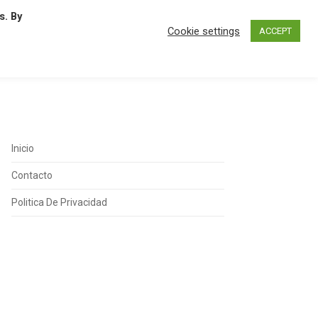
s. By
N
O
P
Q
R
S
T
U
Cookie settings
ACCEPT
Inicio
Contacto
Politica De Privacidad