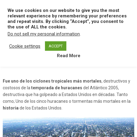
Skip
to
We use cookies on our website to give you the most
MENU
content
relevant experience by remembering your preferences
and repeat visits. By clicking “Accept”, you consent to
the use of ALL the cookies.
Do not sell my personal information
.
Home
H
Huracan Katrina
Cookie settings
ACCEPT
Read More
Huracan Katrina
Fue uno de los ciclones tropicales más mortales
, destructivos y
costosos de la
temporada de huracanes
del Atlántico 2005,
destructiva que ha golpeado a Estados Unidos en décadas. Tanto
como; Uno de los cinco huracanes o tormentas más mortales en la
historia
de los Estados Unidos.