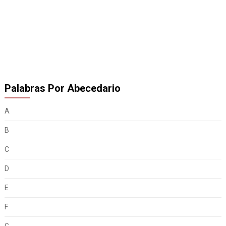
Palabras Por Abecedario
A
B
C
D
E
F
G