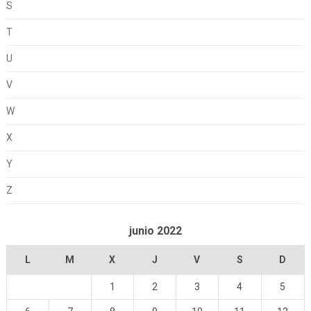
S
T
U
V
W
X
Y
Z
junio 2022
L
M
X
J
V
S
D
1
2
3
4
5