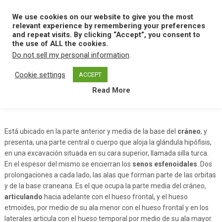
Skip
to
We use cookies on our website to give you the most
MENU
content
relevant experience by remembering your preferences
and repeat visits. By clicking “Accept”, you consent to
the use of ALL the cookies.
Do not sell my personal information
.
Home
H
Hueso Esfenoide
Cookie settings
ACCEPT
Read More
Hueso Esfenoide
Está ubicado en la parte anterior y media de la base del
cráneo
, y
presenta; una parte central o cuerpo que aloja la glándula hipófisis,
en una excavación situada en su cara superior, llamada silla turca.
En el espesor del mismo se encierran los
senos esfenoidales
. Dos
prolongaciones a cada lado, las alas que forman parte de las orbitas
y de la base craneana. Es el que ocupa la parte media del cráneo,
articulando
hacia adelante con el hueso frontal, y el hueso
etmoides, por medio de su ala menor con el hueso frontal y en los
laterales articula con el hueso temporal por medio de su ala mayor.