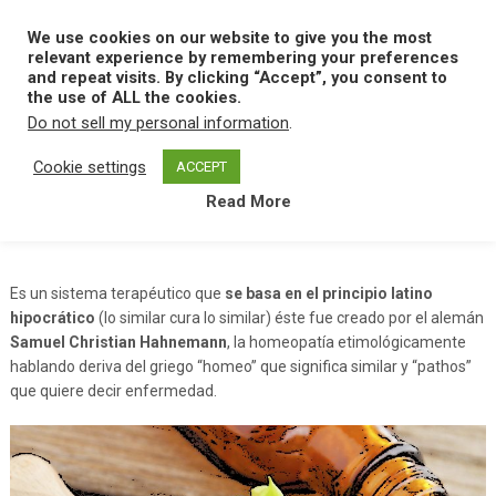
Skip
to
We use cookies on our website to give you the most
MENU
content
relevant experience by remembering your preferences
and repeat visits. By clicking “Accept”, you consent to
the use of ALL the cookies.
Do not sell my personal information
.
Home
H
Homeopatia
Cookie settings
ACCEPT
Read More
Homeopatia
Es un sistema terapéutico que
se basa en el principio latino
hipocrático
(lo similar cura lo similar) éste fue creado por el alemán
Samuel Christian Hahnemann
, la homeopatía etimológicamente
hablando deriva del griego “homeo” que significa similar y “pathos”
que quiere decir enfermedad.