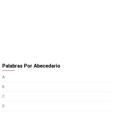
Palabras Por Abecedario
A
B
C
D