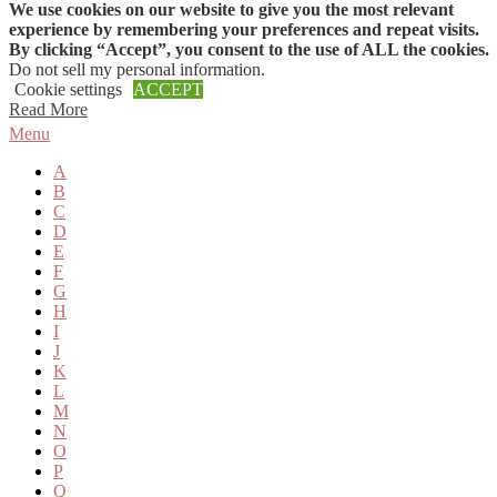
We use cookies on our website to give you the most relevant
Skip to content
experience by remembering your preferences and repeat visits.
By clicking “Accept”, you consent to the use of ALL the cookies.
Do not sell my personal information
.
Cookie settings
ACCEPT
Read More
Menu
A
B
C
D
E
F
G
H
I
J
K
L
M
N
O
P
Q