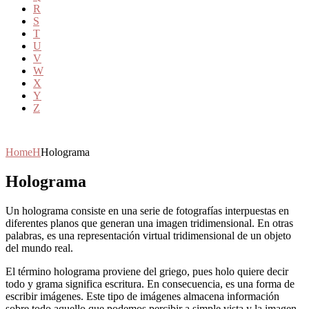
R
S
T
U
V
W
X
Y
Z
Home
H
Holograma
Holograma
Un holograma consiste en una serie de fotografías interpuestas en
diferentes planos que generan una imagen tridimensional. En otras
palabras, es una representación virtual tridimensional de un objeto
del mundo real.
El término holograma proviene del griego, pues holo quiere decir
todo y grama significa escritura. En consecuencia, es una forma de
escribir imágenes. Este tipo de imágenes almacena información
sobre todo aquello que podemos percibir a simple vista y la imagen