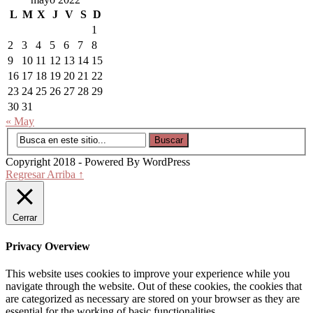
L
M
X
J
V
S
D
1
2
3
4
5
6
7
8
9
10
11
12
13
14
15
16
17
18
19
20
21
22
23
24
25
26
27
28
29
30
31
« May
Copyright 2018 - Powered By WordPress
Regresar Arriba ↑
Cerrar
Privacy Overview
This website uses cookies to improve your experience while you
navigate through the website. Out of these cookies, the cookies that
are categorized as necessary are stored on your browser as they are
essential for the working of basic functionalities
...