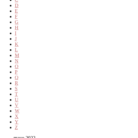
D
E
F
G
H
I
J
K
L
M
N
O
P
Q
R
S
T
U
V
W
X
Y
Z
mayo 2022