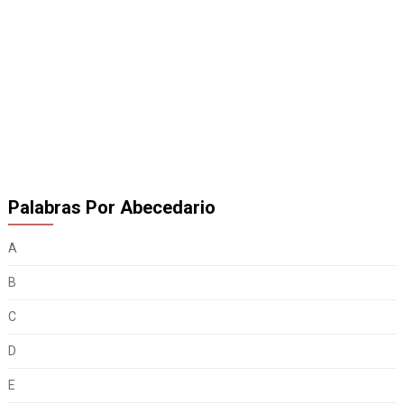
Palabras Por Abecedario
A
B
C
D
E