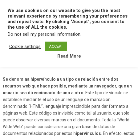
Skip
to
We use cookies on our website to give you the most
MENU
content
relevant experience by remembering your preferences
and repeat visits. By clicking “Accept”, you consent to
the use of ALL the cookies.
Do not sell my personal information
.
Home
H
Hipervinculo
Cookie settings
ACCEPT
Read More
Hipervinculo
Se denomina hipervínculo a un tipo de relación entre dos
recursos web que hace posible, mediante un navegador, que un
usuario sea direccionado de uno a otro
. Este tipo de vínculo se
establece mediante el uso de un lenguaje de marcación
denominado “HTML”, lenguaje imprescindible para dar formato a
páginas web. Este código es invisible como tal al usuario, que solo
puede observar diversas marcas en el documento. Toda la “World
Wide Web” puede considerarse una gran base de datos de
documentos relacionados por estos
hipervínculos
. En efecto, estos