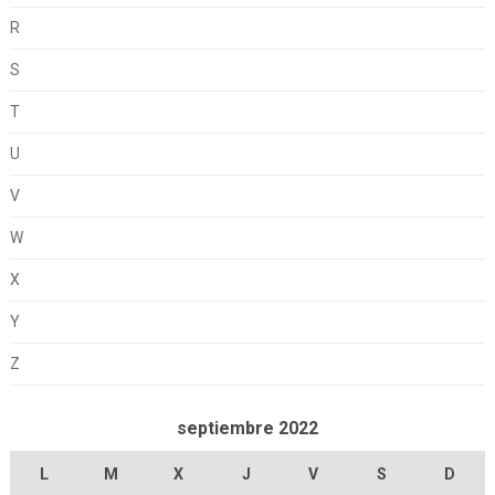
R
S
T
U
V
W
X
Y
Z
septiembre 2022
L
M
X
J
V
S
D