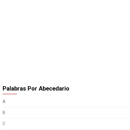
Palabras Por Abecedario
A
B
C