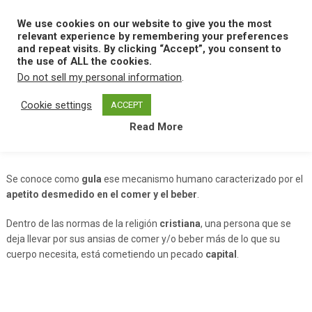
Skip
to
We use cookies on our website to give you the most
MENU
content
relevant experience by remembering your preferences
and repeat visits. By clicking “Accept”, you consent to
the use of ALL the cookies.
Do not sell my personal information
.
Home
G
Gula
Cookie settings
ACCEPT
Read More
Gula
Se conoce como
gula
ese mecanismo humano caracterizado por el
apetito desmedido en el comer y el beber
.
Dentro de las normas de la religión
cristiana
, una persona que se
deja llevar por sus ansias de comer y/o beber más de lo que su
cuerpo necesita, está cometiendo un pecado
capital
.