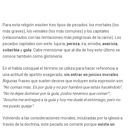
Para esta religión existen tres tipos de pecados: los mortales (los
más graves), los veniales (los más comunes) y los capitales
(relacionados con las tentaciones más peligrosas de la carne). Los
pecados capitales son siete: lujuria,
pereza
, ira, envidia,
avaricia
,
soberbia
y
gula
. Cabe mencionar que al día de hoy este último se
conoce también como glotonería.
En el habla coloquial el término se utiliza para hacer referencia a
una actitud de apetito exagerado,
sin entrar en juicios morales
.
Algunas frases que suelen decirse que incluyen esta expresión son:
“No comas más. Es por gula y no por hambre que estás haciéndolo”
,
“No te dejes dominar por la gula, ¡todos tenemos que comer!”
,
“Anoche me entregué a la gula y hoy me duele el estómago, pero no
me puedo quejar”
.
Volviendo a las consideraciones morales, inculcadas por la iglesia a
través de la doctrina, este pecado se comete porque
existe un