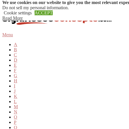
We use cookies on our website to give you the most relevant expe
Skip to content
Do not sell my personal information
.
Cookie settings
ACCEPT
Read More
Menu
A
B
C
D
E
F
G
H
I
J
K
L
M
N
O
P
Q