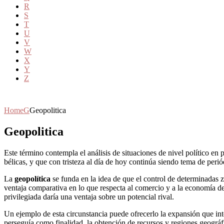
R
S
T
U
V
W
X
Y
Z
Home
G
Geopolitica
Geopolitica
Este término contempla el análisis de situaciones de nivel político en
bélicas, y que con tristeza al día de hoy continúa siendo tema de perió
La
geopolítica
se funda en la idea de que el control de determinadas z
ventaja comparativa en lo que respecta al comercio y a la economía de 
privilegiada daría una ventaja sobre un potencial rival.
Un ejemplo de esta circunstancia puede ofrecerlo la expansión que int
perseguía como finalidad, la obtención de recursos y regiones geográfi