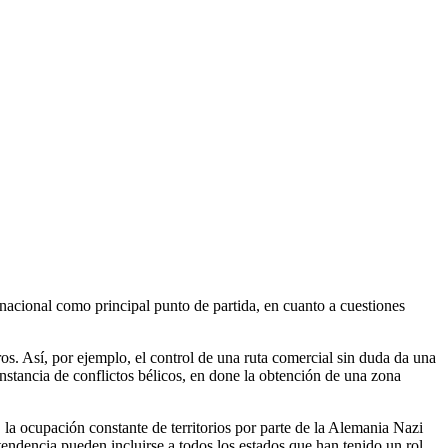
ernacional como principal punto de partida, en cuanto a cuestiones
ros. Así, por ejemplo, el control de una ruta comercial sin duda da una
unstancia de conflictos bélicos, en done la obtención de una zona
la ocupación constante de territorios por parte de la Alemania Nazi
tendencia pueden incluirse a todos los estados que han tenido un rol