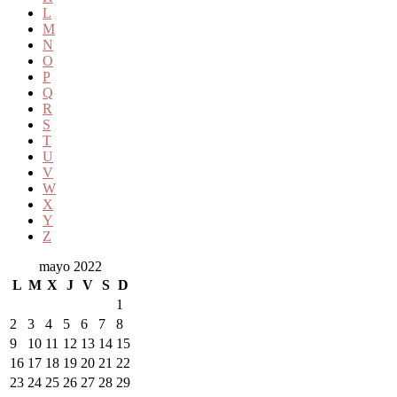
L
M
N
O
P
Q
R
S
T
U
V
W
X
Y
Z
mayo 2022
L
M
X
J
V
S
D
1
2
3
4
5
6
7
8
9
10
11
12
13
14
15
16
17
18
19
20
21
22
23
24
25
26
27
28
29