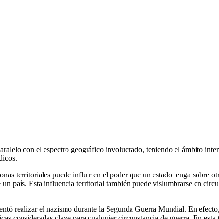
 paralelo con el espectro geográfico involucrado, teniendo el ámbito int
dicos.
onas territoriales puede influir en el poder que un estado tenga sobre ot
un país. Esta influencia territorial también puede vislumbrarse en circ
entó realizar el nazismo durante la Segunda Guerra Mundial. En efecto, 
cas consideradas clave para cualquier circunstancia de guerra. En esta 