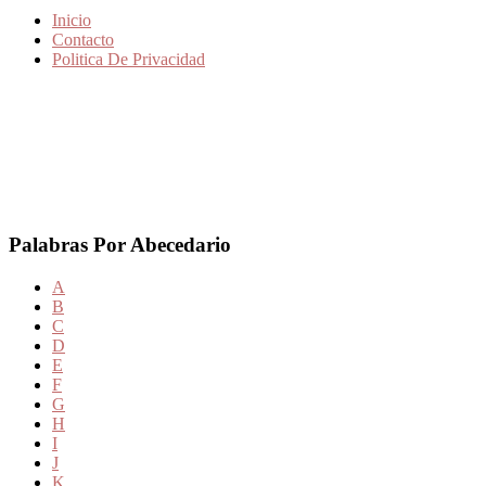
Inicio
Contacto
Politica De Privacidad
Palabras Por Abecedario
A
B
C
D
E
F
G
H
I
J
K