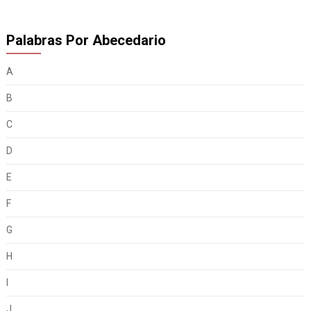
Palabras Por Abecedario
A
B
C
D
E
F
G
H
I
J