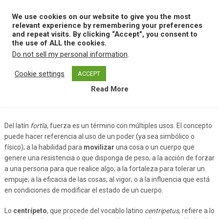
Skip
to
We use cookies on our website to give you the most
MENU
content
relevant experience by remembering your preferences
and repeat visits. By clicking “Accept”, you consent to
the use of ALL the cookies.
Do not sell my personal information
.
Home
F
Fuerza Centripeta
Cookie settings
ACCEPT
Read More
Fuerza Centripeta
Del latín
fortĭa
, fuerza es un término con múltiples usos. El concepto
puede hacer referencia al uso de un poder (ya sea simbólico o
físico); a la habilidad para
movilizar
una cosa o un cuerpo que
genere una resistencia o que disponga de peso; a la acción de forzar
a una persona para que realice algo; a la fortaleza para tolerar un
empuje; a la eficacia de las cosas; al vigor; o a la influencia que está
en condiciones de modificar el estado de un cuerpo.
Lo
centrípeto
, que procede del vocablo latino
centripetus
, refiere a lo