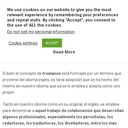
Skip
to
We use cookies on our website to give you the most
MENU
content
relevant experience by remembering your preferences
and repeat visits. By clicking “Accept”, you consent to
the use of ALL the cookies.
Do not sell my personal information
.
Home
F
Freelance
Cookie settings
ACCEPT
Read More
Freelance
Si bien el concepto de
freelance
está formado por un término que
proviene del idioma inglés, es tal la adopción que se ha hecho del
mismo en nuestro idioma que ya se lo emplea y acepta como uno
propio.
Tanto en nuestro idioma como en su original, el inglés, se emplea
para denominar a
aquel trabajo de colaboración que desarrollan
algunos profesionales, especialmente los periodistas, los
redactores, los traductores, los diseñadores, entre los más