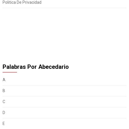
Politica De Privacidad
Palabras Por Abecedario
A
B
C
D
E