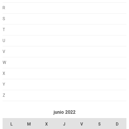
R
S
T
U
V
W
X
Y
Z
junio 2022
L
M
X
J
V
S
D