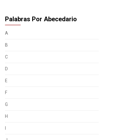
Palabras Por Abecedario
A
B
C
D
E
F
G
H
I