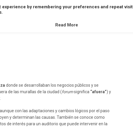
t experience by remembering your preferences and repeat visit
A
B
C
D
E
F
G
H
I
J
K
L
M
s.
V
W
X
Y
Z
Read More
aza
donde se desarrollaban los negocios públicos y se
uera de las murallas de la ciudad (
forum
significa
“afuera”
) y
.
 aunque con las adaptaciones y cambios lógicos por el paso
les oyen y determinan las causas. También se conoce como
tos de interés para un auditorio que puede intervenir en la