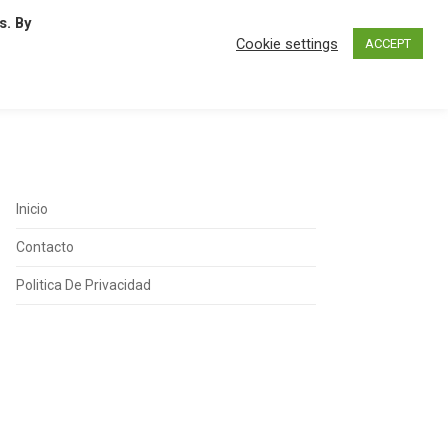
s. By
N
O
P
Q
R
S
T
U
Cookie settings
ACCEPT
Inicio
Contacto
Politica De Privacidad