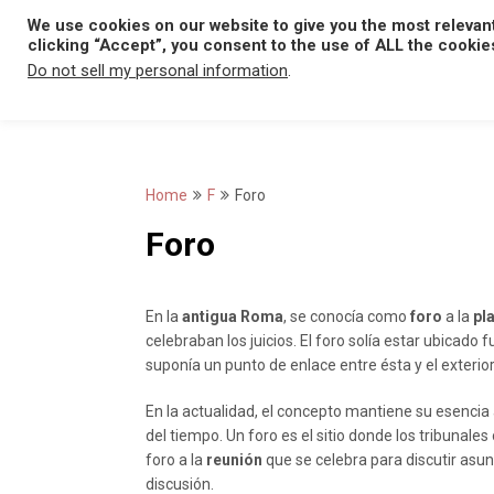
Skip
We use cookies on our website to give you the most relevan
to
clicking “Accept”, you consent to the use of ALL the cookie
content
Do not sell my personal information
.
Home
F
Foro
Foro
En la
antigua Roma
, se conocía como
foro
a la
pl
celebraban los juicios. El foro solía estar ubicado f
suponía un punto de enlace entre ésta y el exterior
En la actualidad, el concepto mantiene su esencia
del tiempo. Un foro es el sitio donde los tribuna
foro a la
reunión
que se celebra para discutir asun
discusión.