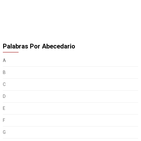
Palabras Por Abecedario
A
B
C
D
E
F
G