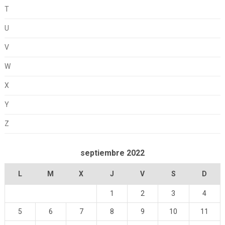
T
U
V
W
X
Y
Z
septiembre 2022
L
M
X
J
V
S
D
1
2
3
4
5
6
7
8
9
10
11