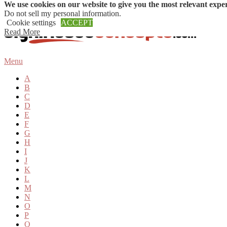
We use cookies on our website to give you the most relevant expe
Skip to content
Do not sell my personal information
.
Cookie settings
ACCEPT
Read More
Menu
A
B
C
D
E
F
G
H
I
J
K
L
M
N
O
P
Q