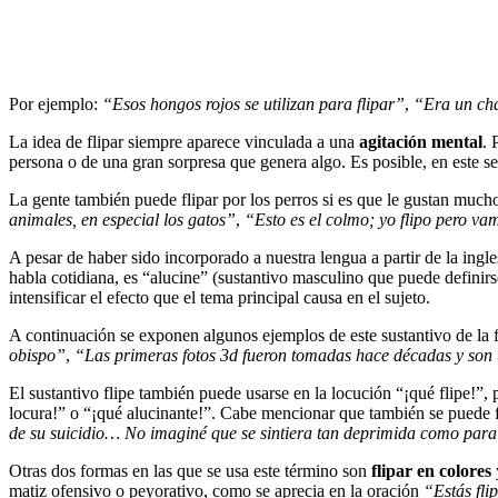
Por ejemplo:
“Esos hongos rojos se utilizan para flipar”
,
“Era un cha
La idea de flipar siempre aparece vinculada a una
agitación mental
. 
persona o de una gran sorpresa que genera algo. Es posible, en este se
La gente también puede flipar por los perros si es que le gustan much
animales, en especial los gatos”
,
“Esto es el colmo; yo flipo pero v
A pesar de haber sido incorporado a nuestra lengua a partir de la ingl
habla cotidiana, es “alucine” (sustantivo masculino que puede definir
intensificar el efecto que el tema principal causa en el sujeto.
A continuación se exponen algunos ejemplos de este sustantivo de la f
obispo”
,
“Las primeras fotos 3d fueron tomadas hace décadas y son u
El sustantivo flipe también puede usarse en la locución “¡qué flipe!”
locura!” o “¡qué alucinante!”. Cabe mencionar que también se puede fl
de su suicidio… No imaginé que se sintiera tan deprimida como para 
Otras dos formas en las que se usa este término son
flipar en colores
matiz ofensivo o peyorativo, como se aprecia en la oración
“Estás fli