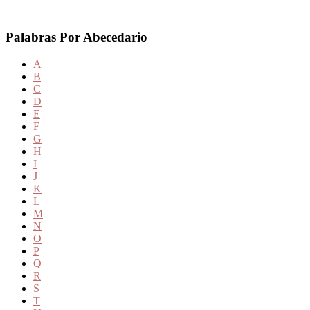
Palabras Por Abecedario
A
B
C
D
E
F
G
H
I
J
K
L
M
N
O
P
Q
R
S
T