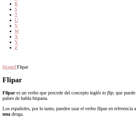
R
S
T
U
V
W
X
Y
Z
Home
F
Flipar
Flipar
Flipar
es un verbo que procede del concepto inglés
to flip
, que puede
países de habla hispana.
Los españoles, por lo tanto, pueden usar el verbo flipar en referencia 
una
droga.