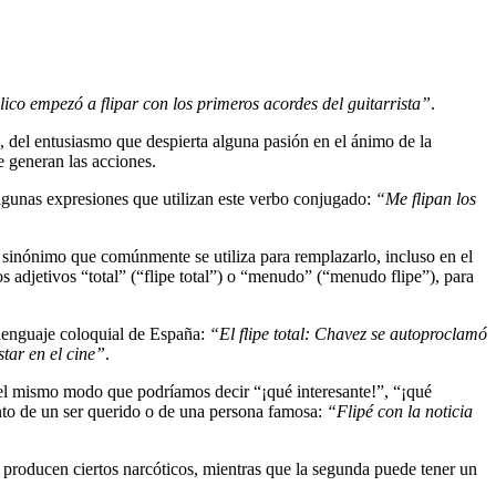
lico empezó a flipar con los primeros acordes del guitarrista”
.
, del entusiasmo que despierta alguna pasión en el ánimo de la
e generan las acciones.
algunas expresiones que utilizan este verbo conjugado:
“Me flipan los
Un sinónimo que comúnmente se utiliza para remplazarlo, incluso en el
 adjetivos “total” (“flipe total”) o “menudo” (“menudo flipe”), para
 lenguaje coloquial de España:
“El flipe total: Chavez se autoproclamó
tar en el cine”
.
 del mismo modo que podríamos decir “¡qué interesante!”, “¡qué
ento de un ser querido o de una persona famosa:
“Flipé con la noticia
e producen ciertos narcóticos, mientras que la segunda puede tener un