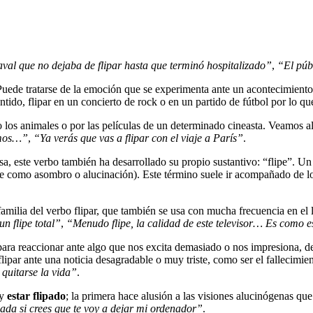
val que no dejaba de flipar hasta que terminó hospitalizado”
,
“El púb
Puede tratarse de la emoción que se experimenta ante un acontecimiento
ntido, flipar en un concierto de rock o en un partido de fútbol por lo qu
o los animales o por las películas de un determinado cineasta. Veamos 
amos…”
,
“Ya verás que vas a flipar con el viaje a París”
.
esa, este verbo también ha desarrollado su propio sustantivo: “flipe”. 
se como asombro o alucinación). Este término suele ir acompañado de los
amilia del verbo flipar, que también se usa con mucha frecuencia en el
n flipe total”
,
“Menudo flipe, la calidad de este televisor… Es como es
, para reaccionar ante algo que nos excita demasiado o nos impresiona,
ipar ante una noticia desagradable o muy triste, como ser el fallecimi
quitarse la vida”
.
y
estar flipado
; la primera hace alusión a las visiones alucinógenas qu
pada si crees que te voy a dejar mi ordenador”
.