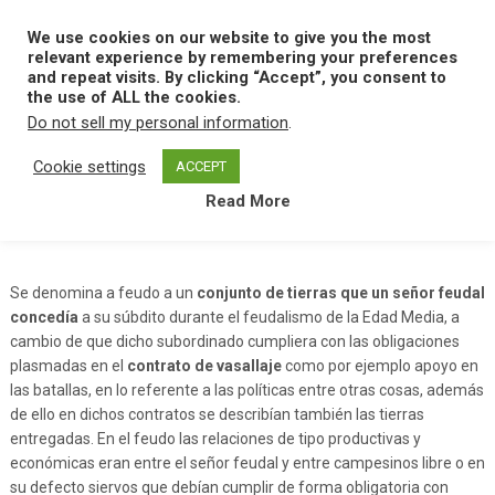
Skip
to
We use cookies on our website to give you the most
MENU
content
relevant experience by remembering your preferences
and repeat visits. By clicking “Accept”, you consent to
the use of ALL the cookies.
Do not sell my personal information
.
Home
F
Feudo
Cookie settings
ACCEPT
Read More
Feudo
Se denomina a feudo a un
conjunto de tierras que un señor feudal
concedía
a su súbdito durante el feudalismo de la Edad Media, a
cambio de que dicho subordinado cumpliera con las obligaciones
plasmadas en el
contrato de vasallaje
como por ejemplo apoyo en
las batallas, en lo referente a las políticas entre otras cosas, además
de ello en dichos contratos se describían también las tierras
entregadas. En el feudo las relaciones de tipo productivas y
económicas eran entre el señor feudal y entre campesinos libre o en
su defecto siervos que debían cumplir de forma obligatoria con