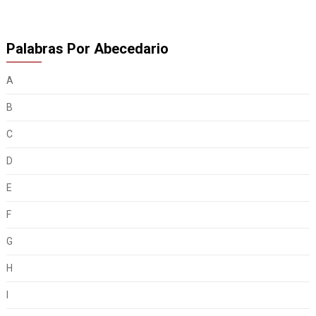
Palabras Por Abecedario
A
B
C
D
E
F
G
H
I