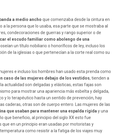
 banda a medio ancho
que comenzaba desde la cintura en
do a la persona que lo usaba, esa parte que se mostraba al
ares, condecoraciones de guerras y rango superior o de
ocar el escudo familiar como abolengo de una
ían un título nobiliario o honoríficos de ley, incluso los
ón de la iglesias o que pertenecían a la corte real como su
s mujeres e incluso los hombres han usado esta prenda como
n caso de las mujeres debajo de los vestidos
, tienden a
la actualidad son delgadas y elásticas, estas fajas son
ismo para mostrar una apariencia más esbelta y delgada,
ico y lo terapéutico hasta un sentido de prevención, hay
las caderas, otras son de cuerpo entero. Las mujeres de las
nina que usaban para mantener una espalda rígida
y una
que beneficio, al principio del siglo XX esto fue
que en un principio eran usadas por motoristas y
emperatura como resistir a la fatiga de los viajes muy