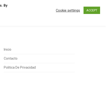
s. By
N
O
P
Q
R
S
T
U
Cookie settings
ACCEPT
Inicio
Contacto
Politica De Privacidad