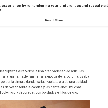
t experience by remembering your preferences and repeat visit
A
B
C
D
E
F
G
H
I
J
K
L
M
s.
V
W
X
Y
Z
Read More
escriptivos al referirse a una gran variedad de artículos,
ira larga llamado fajín en a la época de la colonia
, usaba
po por la cintura dando varias vueltas, era de una utilidad
as de vestir sobre la camisa y los pantalones, muchas
 color rojo y decoradas con bordados e hilos de oro.