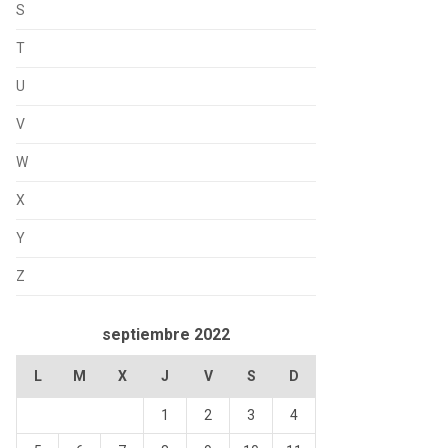
S
T
U
V
W
X
Y
Z
septiembre 2022
L
M
X
J
V
S
D
1
2
3
4