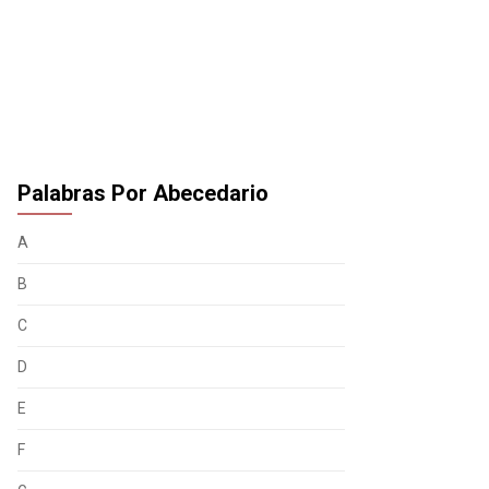
Palabras Por Abecedario
A
B
C
D
E
F