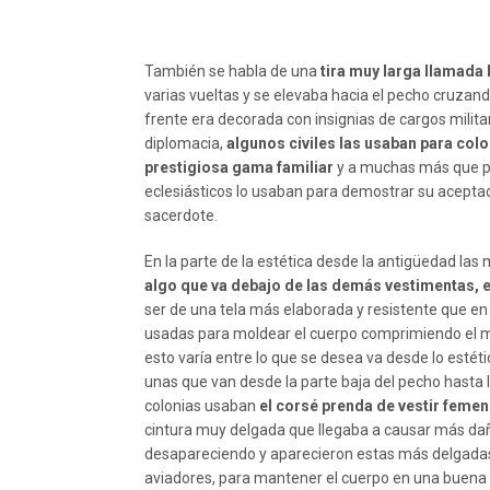
También se habla de una
tira muy larga llamada
varias vueltas y se elevaba hacia el pecho cruzan
frente era decorada con insignias de cargos milit
diplomacia,
algunos civiles las usaban para col
prestigiosa gama familiar
y a muchas más que pose
eclesiásticos lo usaban para demostrar su aceptaci
sacerdote.
En la parte de la estética desde la antigüedad la
algo que va debajo de las demás vestimentas, e
ser de una tela más elaborada y resistente que en 
usadas para moldear el cuerpo comprimiendo el m
esto varía entre lo que se desea va desde lo estét
unas que van desde la parte baja del pecho hasta 
colonias usaban
el corsé prenda de vestir feme
cintura muy delgada que llegaba a causar más daño 
desapareciendo y aparecieron estas más delgadas 
aviadores, para mantener el cuerpo en una buena t