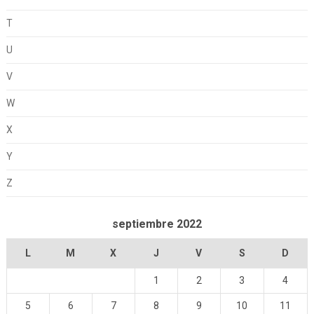
T
U
V
W
X
Y
Z
septiembre 2022
L
M
X
J
V
S
D
1
2
3
4
5
6
7
8
9
10
11