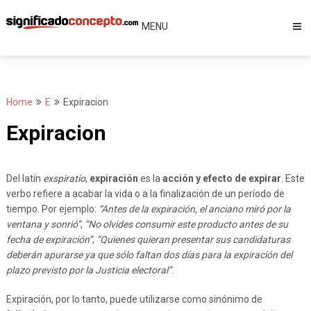
Skip
to
MENU
content
Home
E
Expiracion
Expiracion
Del latín
exspiratio
,
expiración
es la
acción y efecto de expirar
. Este
verbo refiere a acabar la vida o a la finalización de un período de
tiempo. Por ejemplo:
“Antes de la expiración, el anciano miró por la
ventana y sonrió”
,
“No olvides consumir este producto antes de su
fecha de expiración”
,
“Quienes quieran presentar sus candidaturas
deberán apurarse ya que sólo faltan dos días para la expiración del
plazo previsto por la Justicia electoral”
.
Expiración, por lo tanto, puede utilizarse como sinónimo de