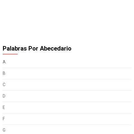
Palabras Por Abecedario
A
B
C
D
E
F
G