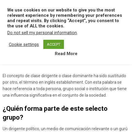
Skip
to
We use cookies on our website to give you the most
MENU
content
relevant experience by remembering your preferences
and repeat visits. By clicking “Accept”, you consent to
the use of ALL the cookies.
Do not sell my personal information
.
Home
E
Establishment
Cookie settings
ACCEPT
Read More
Establishment
El concepto de clase dirigente o clase dominante ha sido sustituido
por otro, el término en inglés establishment. Con esta palabra se
hace referencia a toda persona, grupo social o institución que tiene
una influencia significativa en el conjunto de la sociedad.
¿Quién forma parte de este selecto
grupo?
Un dirigente político, un medio de comunicación relevante o un gurú