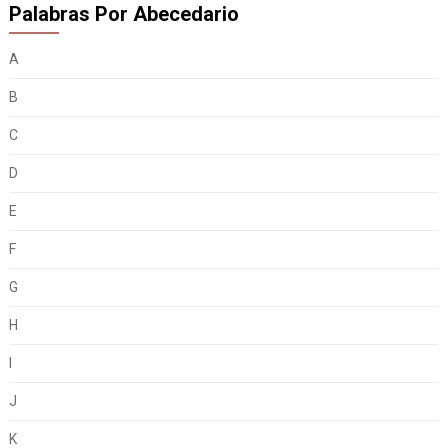
Palabras Por Abecedario
A
B
C
D
E
F
G
H
I
J
K