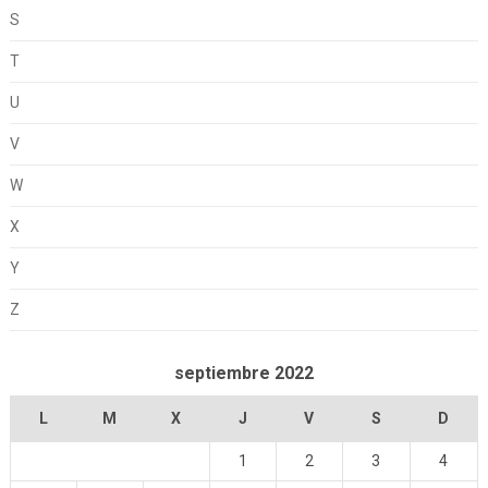
S
T
U
V
W
X
Y
Z
septiembre 2022
L
M
X
J
V
S
D
1
2
3
4