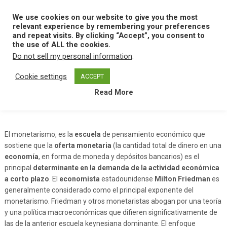
Skip
to
We use cookies on our website to give you the most
MENU
content
relevant experience by remembering your preferences
and repeat visits. By clicking “Accept”, you consent to
the use of ALL the cookies.
Do not sell my personal information
.
Home
E
Escuela Monetarista
Cookie settings
ACCEPT
Read More
Escuela Monetarista
El monetarismo, es la
escuela
de pensamiento económico que
sostiene que la
oferta monetaria
(la cantidad total de dinero en una
economía
, en forma de moneda y depósitos bancarios) es el
principal
determinante en la demanda de la actividad económica
a corto plazo
. El
economista
estadounidense
Milton Friedman
es
generalmente considerado como el principal exponente del
monetarismo. Friedman y otros monetaristas abogan por una teoría
y una política macroeconómicas que difieren significativamente de
las de la anterior escuela keynesiana dominante. El enfoque