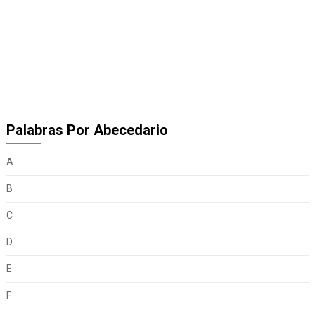
Palabras Por Abecedario
A
B
C
D
E
F