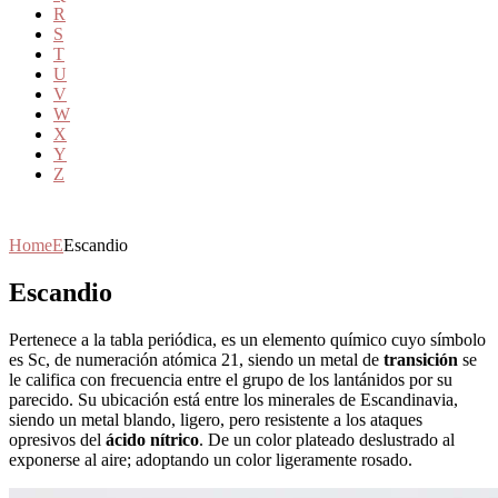
R
S
T
U
V
W
X
Y
Z
Home
E
Escandio
Escandio
Pertenece a la tabla periódica, es un elemento químico cuyo símbolo
es Sc, de numeración atómica 21, siendo un metal de
transición
se
le califica con frecuencia entre el grupo de los lantánidos por su
parecido. Su ubicación está entre los minerales de Escandinavia,
siendo un metal blando, ligero, pero resistente a los ataques
opresivos del
ácido nítrico
. De un color plateado deslustrado al
exponerse al aire; adoptando un color ligeramente rosado.