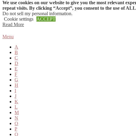
We use cookies on our website to give you the most relevant ex
Skip to content
repeat visits. By clicking “Accept”, you consent to the use of ALL
Do not sell my personal information
.
Cookie settings
ACCEPT
Read More
Menu
A
B
C
D
E
F
G
H
I
J
K
L
M
N
O
P
Q