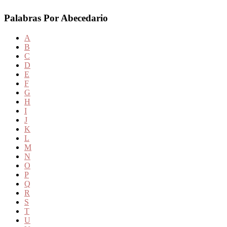
Palabras Por Abecedario
A
B
C
D
E
F
G
H
I
J
K
L
M
N
O
P
Q
R
S
T
U