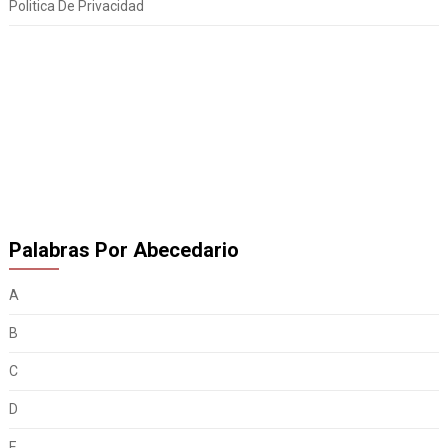
Politica De Privacidad
Palabras Por Abecedario
A
B
C
D
E