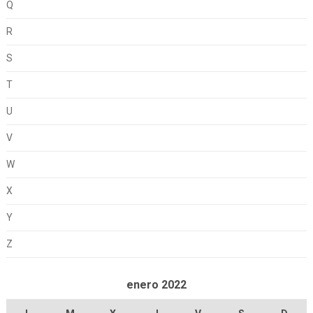
Q
R
S
T
U
V
W
X
Y
Z
enero 2022