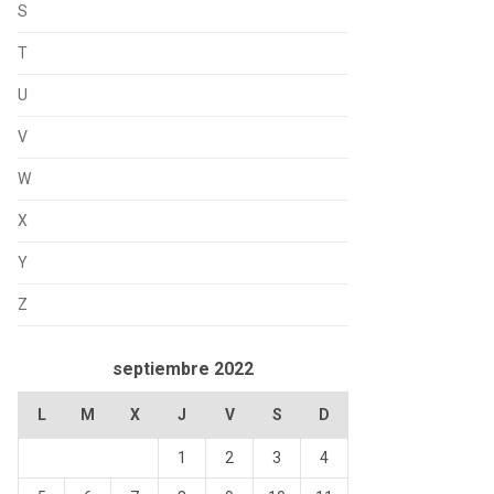
S
T
U
V
W
X
Y
Z
septiembre 2022
L
M
X
J
V
S
D
1
2
3
4