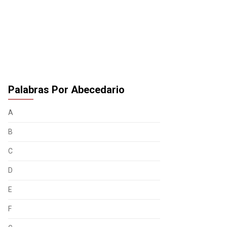
Palabras Por Abecedario
A
B
C
D
E
F