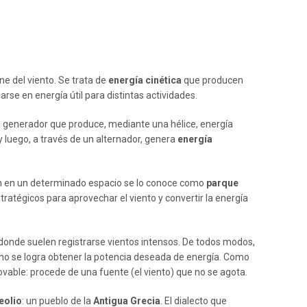
ne del viento. Se trata de
energía cinética
que producen
rse en energía útil para distintas actividades.
al generador que produce, mediante una hélice, energía
 y luego, a través de un alternador, genera
energía
an en un determinado espacio se lo conoce como
parque
tratégicos para aprovechar el viento y convertir la energía
donde suelen registrarse vientos intensos. De todos modos,
 no se logra obtener la potencia deseada de energía. Como
novable: procede de una fuente (el viento) que no se agota.
eolio
: un pueblo de la
Antigua Grecia
. El dialecto que