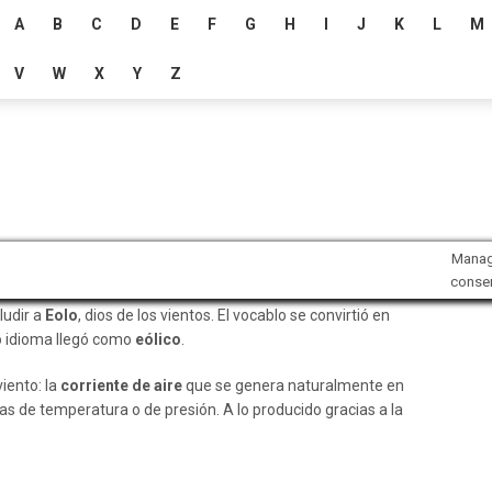
A
B
C
D
E
F
G
H
I
J
K
L
M
V
W
X
Y
Z
Mana
conse
ludir a
Eolo
, dios de los vientos. El vocablo se convirtió en
o idioma llegó como
eólico
.
viento: la
corriente de aire
que se genera naturalmente en
as de temperatura o de presión. A lo producido gracias a la