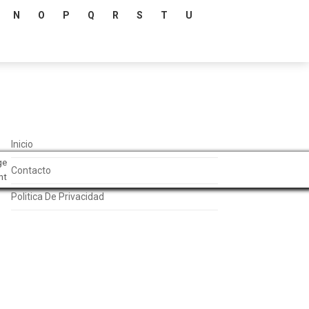
N
O
P
Q
R
S
T
U
Inicio
ge
Contacto
nt
Politica De Privacidad