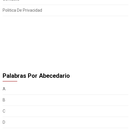
Politica De Privacidad
Palabras Por Abecedario
A
B
C
D