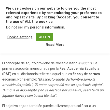
Skip
to
We use cookies on our website to give you the most
MENU
content
relevant experience by remembering your preferences
and repeat visits. By clicking “Accept”, you consent to
the use of ALL the cookies.
Do not sell my personal information
.
Home
E
Enjuto
Cookie settings
ACCEPT
Read More
Enjuto
El concepto de
enjuto
proviene del vocablo latino
exsuctus
. La
primera acepción mencionada por la
Real Academia Española
(RAE) en su diccionario refiere a aquel que es
flaco
y de
carnes
escasas
. Por ejemplo:
“El aspecto enjuto del hombre llamó la
atención del policía”
,
“El actor sorprendió con su apariencia enjuta”
,
“Aunque es algo enjuto y no se destaca por su altura, se trata de un
jugador fuerte y con buena técnica”
.
El adjetivo enjuto también puede utilizarse para calificar a un