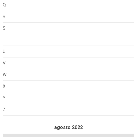
Q
R
S
T
U
V
W
X
Y
Z
agosto 2022