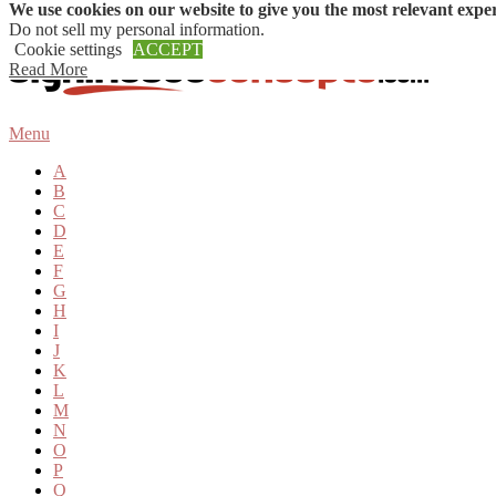
We use cookies on our website to give you the most relevant expe
Skip to content
Do not sell my personal information
.
Cookie settings
ACCEPT
Read More
Menu
A
B
C
D
E
F
G
H
I
J
K
L
M
N
O
P
Q