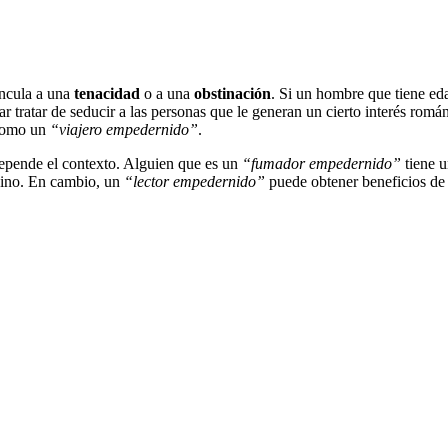
incula a una
tenacidad
o a una
obstinación
. Si un hombre que tiene eda
r tratar de seducir a las personas que le generan un cierto interés román
 como un
“viajero empedernido”
.
depende el contexto. Alguien que es un
“fumador empedernido”
tiene u
añino. En cambio, un
“lector empedernido”
puede obtener beneficios de e