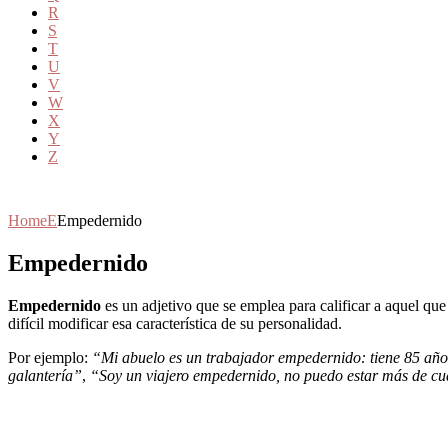
R
S
T
U
V
W
X
Y
Z
Home
E
Empedernido
Empedernido
Empedernido
es un adjetivo que se emplea para calificar a aquel qu
difícil modificar esa característica de su personalidad.
Por ejemplo:
“Mi abuelo es un trabajador empedernido: tiene 85 año
galantería”
,
“Soy un viajero empedernido, no puedo estar más de cu