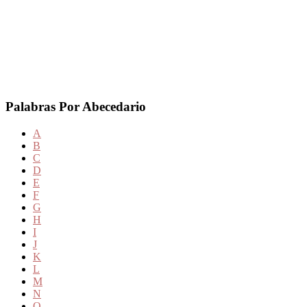
Palabras Por Abecedario
A
B
C
D
E
F
G
H
I
J
K
L
M
N
O