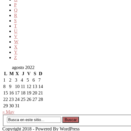
P
Q
R
S
T
U
V
W
X
Y
Z
agosto 2022
L
M
X
J
V
S
D
1
2
3
4
5
6
7
8
9
10
11
12
13
14
15
16
17
18
19
20
21
22
23
24
25
26
27
28
29
30
31
« May
Copyright 2018 - Powered By WordPress