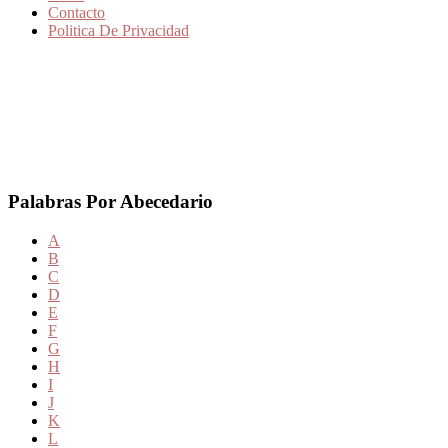
Contacto
Politica De Privacidad
Palabras Por Abecedario
A
B
C
D
E
F
G
H
I
J
K
L