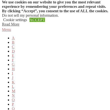
We use cookies on our website to give you the most relevant
Skip to content
experience by remembering your preferences and repeat visits.
By clicking “Accept”, you consent to the use of ALL the cookies.
Do not sell my personal information
.
Cookie settings
ACCEPT
Read More
Menu
A
B
C
D
E
F
G
H
I
J
K
L
M
N
O
P
Q