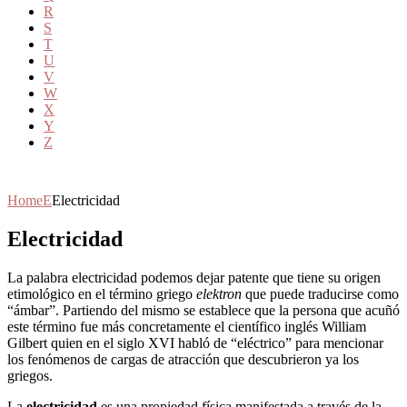
R
S
T
U
V
W
X
Y
Z
Home
E
Electricidad
Electricidad
La palabra electricidad podemos dejar patente que tiene su origen
etimológico en el término griego
elektron
que puede traducirse como
“ámbar”. Partiendo del mismo se establece que la persona que acuñó
este término fue más concretamente el científico inglés William
Gilbert quien en el siglo XVI habló de “eléctrico” para mencionar
los fenómenos de cargas de atracción que descubrieron ya los
griegos.
La
electricidad
es una propiedad física manifestada a través de la