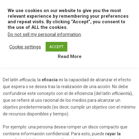
Skip
to
We use cookies on our website to give you the most
MENU
content
relevant experience by remembering your preferences
and repeat visits. By clicking “Accept”, you consent to
the use of ALL the cookies.
Do not sell my personal information
.
Home
E
Eficacia
Cookie settings
ACCEPT
Read More
Eficacia
Del latín
efficacĭa
, la
eficacia
es la capacidad de alcanzar el efecto
que espera o se desea tras la realización de una acción. No debe
confundirse este concepto con el de eficiencia (del latín
efficientĭa
),
que se refiere al uso racional de los medios para alcanzar un
objetivo predeterminado (es decir, cumplir un objetivo con el mínimo
de recursos disponibles y tiempo).
Por ejemplo: una persona desea romper un disco compacto que
contiene información confidencial. Para esto, puede
rayar la