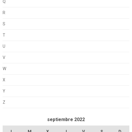
Q
R
S
T
U
V
W
X
Y
Z
septiembre 2022
L
M
X
J
V
S
D