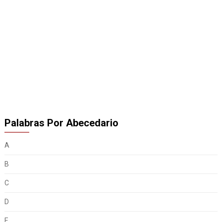
Palabras Por Abecedario
A
B
C
D
E