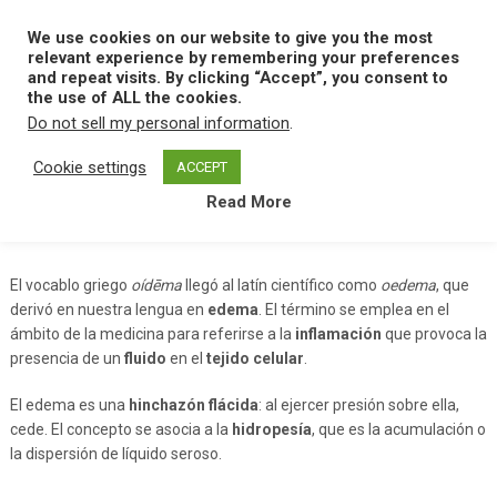
Skip
to
We use cookies on our website to give you the most
MENU
content
relevant experience by remembering your preferences
and repeat visits. By clicking “Accept”, you consent to
the use of ALL the cookies.
Do not sell my personal information
.
Home
E
Edema
Cookie settings
ACCEPT
Read More
Edema
El vocablo griego
oídēma
llegó al latín científico como
oedema
, que
derivó en nuestra lengua en
edema
. El término se emplea en el
ámbito de la medicina para referirse a la
inflamación
que provoca la
presencia de un
fluido
en el
tejido celular
.
El edema es una
hinchazón flácida
: al ejercer presión sobre ella,
cede. El concepto se asocia a la
hidropesía
, que es la acumulación o
la dispersión de líquido seroso.