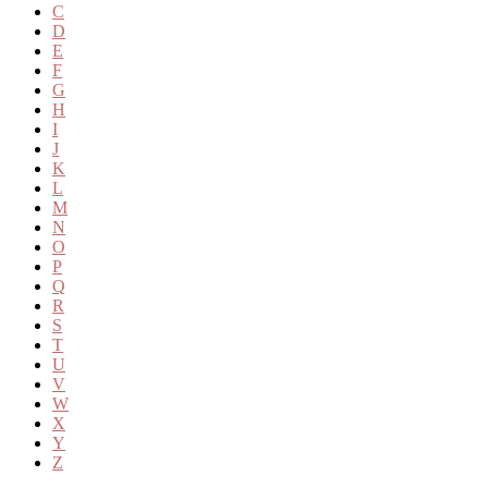
C
D
E
F
G
H
I
J
K
L
M
N
O
P
Q
R
S
T
U
V
W
X
Y
Z