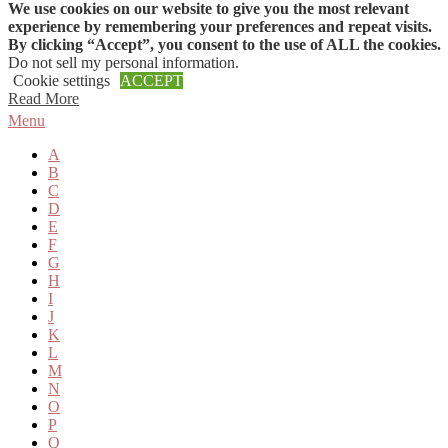
We use cookies on our website to give you the most relevant
Skip to content
experience by remembering your preferences and repeat visits.
By clicking “Accept”, you consent to the use of ALL the cookies.
Do not sell my personal information
.
Cookie settings
ACCEPT
Read More
Menu
A
B
C
D
E
F
G
H
I
J
K
L
M
N
O
P
Q