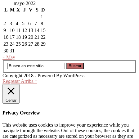
mayo 2022
L
M
X
J
V
S
D
1
2
3
4
5
6
7
8
9
10
11
12
13
14
15
16
17
18
19
20
21
22
23
24
25
26
27
28
29
30
31
« May
Copyright 2018 - Powered By WordPress
Regresar Arriba ↑
Cerrar
Privacy Overview
This website uses cookies to improve your experience while you
navigate through the website. Out of these cookies, the cookies that
are categorized as necessary are stored on your browser as they are