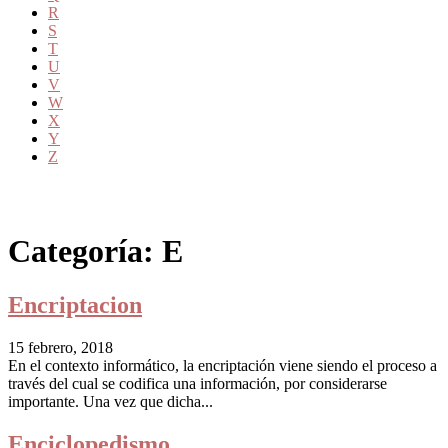
R
S
T
U
V
W
X
Y
Z
Categoría:
E
Encriptacion
15 febrero, 2018
En el contexto informático, la encriptación viene siendo el proceso a
través del cual se codifica una información, por considerarse
importante. Una vez que dicha...
Enciclopedismo