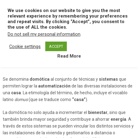
Skip
to
We use cookies on our website to give you the most
MENU
content
relevant experience by remembering your preferences
and repeat visits. By clicking “Accept”, you consent to
the use of ALL the cookies.
Do not sell my personal information
.
Home
D
Domotica
Cookie settings
ACCEPT
Read More
Domotica
Se denomina
domótica
al conjunto de técnicas y
sistemas
que
permiten lograr la
automatización
de las diversas instalaciones de
una
casa
. La etimología del término, de hecho, incluye el vocablo
latino
domus
(que se traduce como
“casa”
).
La domótica no solo ayuda a incrementar el
bienestar
, sino que
también brinda mayor seguridad y contribuye a ahorrar
energía
. A
través de estos sistemas se pueden vincular los distintos servicios y
las instalaciones de la vivienda y gestionarlos a distancia o