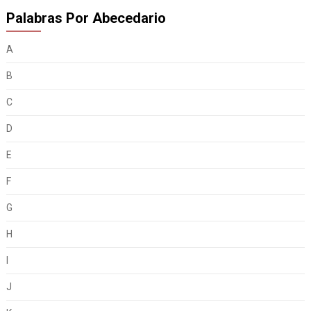
Palabras Por Abecedario
A
B
C
D
E
F
G
H
I
J