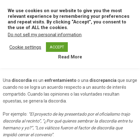
Skip
to
We use cookies on our website to give you the most
MENU
content
relevant experience by remembering your preferences
and repeat visits. By clicking “Accept”, you consent to
the use of ALL the cookies.
Do not sell my personal information
.
Home
D
Discordia
Cookie settings
ACCEPT
Read More
Discordia
Una
discordia
es un
enfrentamiento
o una
discrepancia
que surge
cuando no se logra un acuerdo respecto a un asunto de interés
compartido. Cuando las opiniones o las voluntades resultan
opuestas, se genera la discordia.
Por ejemplo:
“El proyecto de ley presentado por el oficialismo trajo
discordia al recinto”
,
“¿Por qué quieres sembrar la discordia entre tu
hermano y yo?”
,
“Los viáticos fueron el factor de discordia que
impidió cerrar el convenio”
.