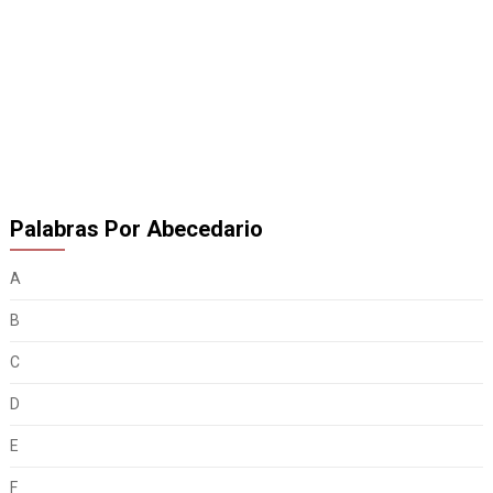
Palabras Por Abecedario
A
B
C
D
E
F