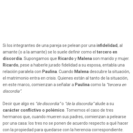
Si los integrantes de una pareja se pelean por una
infidelidad
, al
amante (o a la amante) se lo suele definir como el
tercero en
discordia
. Supongamos que
Ricardo
y
Malena
son marido y mujer.
Ricardo
, pese a haberle jurado fidelidad a su esposa, entabla una
relación paralela con
Paulina
. Cuando
Malena
descubre la situación,
el matrimonio entra en crisis. Quienes están al tanto de la situación,
en este marco, comienzan a señalar a
Paulina
como la
“tercera en
discordia”
.
Decir que algo es
“de discordia”
o
“de la discordia”
alude a su
carácter conflictivo o polémico
. Tomemos el caso de tres
hermanos que, cuando mueren sus padres, comienzan a pelearse
por una casa: los tres no se ponen de acuerdo respecto a qué hacer
con la propiedad para quedarse con la herencia correspondiente.