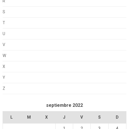
R
S
T
U
V
W
X
Y
Z
septiembre 2022
L
M
X
J
V
S
D
1
2
3
4