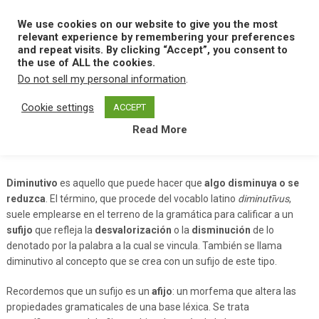
Skip
to
We use cookies on our website to give you the most
MENU
content
relevant experience by remembering your preferences
and repeat visits. By clicking “Accept”, you consent to
the use of ALL the cookies.
Do not sell my personal information
.
Home
D
Diminutivo
Cookie settings
ACCEPT
Read More
Diminutivo
Diminutivo
es aquello que puede hacer que
algo disminuya o se
reduzca
. El término, que procede del vocablo latino
diminutīvus
,
suele emplearse en el terreno de la gramática para calificar a un
sufijo
que refleja la
desvalorización
o la
disminución
de lo
denotado por la palabra a la cual se vincula. También se llama
diminutivo al concepto que se crea con un sufijo de este tipo.
Recordemos que un sufijo es un
afijo
: un morfema que altera las
propiedades gramaticales de una base léxica. Se trata