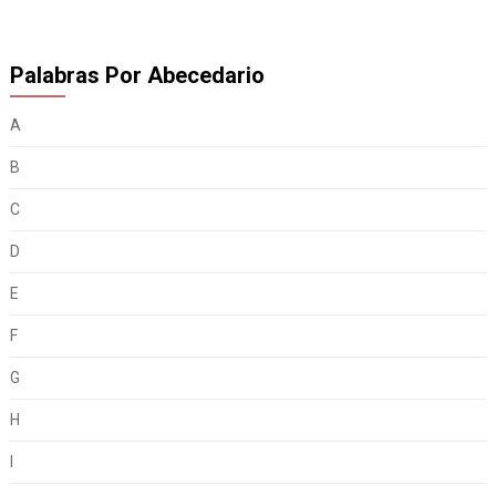
Palabras Por Abecedario
A
B
C
D
E
F
G
H
I