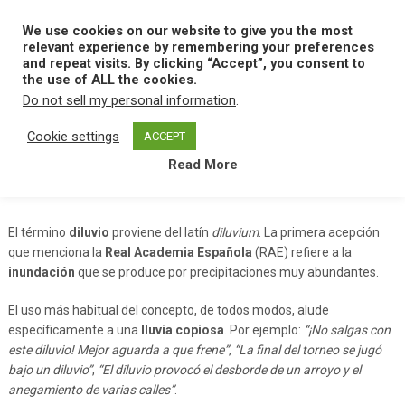
Skip
to
We use cookies on our website to give you the most
MENU
content
relevant experience by remembering your preferences
and repeat visits. By clicking “Accept”, you consent to
the use of ALL the cookies.
Do not sell my personal information
.
Home
D
Diluvio
Cookie settings
ACCEPT
Read More
Diluvio
El término
diluvio
proviene del latín
diluvium
. La primera acepción
que menciona la
Real Academia Española
(RAE) refiere a la
inundación
que se produce por precipitaciones muy abundantes.
El uso más habitual del concepto, de todos modos, alude
específicamente a una
lluvia copiosa
. Por ejemplo:
“¡No salgas con
este diluvio! Mejor aguarda a que frene”
,
“La final del torneo se jugó
bajo un diluvio”
,
“El diluvio provocó el desborde de un arroyo y el
anegamiento de varias calles”
.