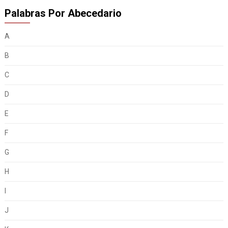
Palabras Por Abecedario
A
B
C
D
E
F
G
H
I
J