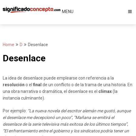
Skip
to
MENU
content
Home
D
Desenlace
Desenlace
La idea de desenlace puede emplearse con referencia a la
resolución
o el
final
de un conflicto o de la trama de una historia. En
una obra narrativa o dramática, el desenlace es el
clímax
(la
instancia culminante).
Por ejemplo:
“La nueva novela del escritor alemán me gustó, aunque
el desenlace me decepcionó un poco”
,
“Mañana se emitirá el
desenlace de la serie televisiva más exitosa de los últimos tiempos”
,
“El enfrentamiento entre el gobierno y los sindicatos podría tener un