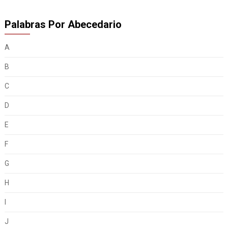
Palabras Por Abecedario
A
B
C
D
E
F
G
H
I
J