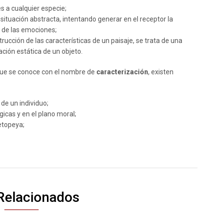
s a cualquier especie;
a situación abstracta, intentando generar en el receptor la
 de las emociones;
rucción de las características de un paisaje, se trata de una
ación estática de un objeto.
 que se conoce con el nombre de
caracterización
, existen
 de un individuo;
gicas y en el plano moral;
 etopeya;
Relacionados