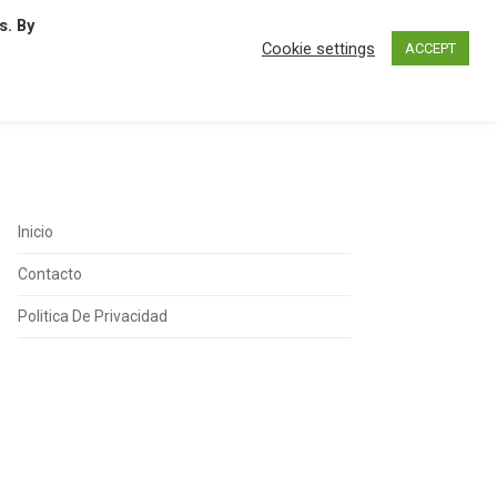
s. By
N
O
P
Q
R
S
T
U
Cookie settings
ACCEPT
Inicio
Contacto
Politica De Privacidad