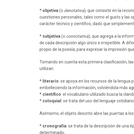
*
objetiva
(o
denotativa
), que consiste en la recon
cuestiones personales, tales como el gusto y las o
carácter técnico y científico, dado que simplemen
*
subjetiva
(o
connotativa
), que agrega a la infor
de cada descripción algo único e irrepetible. A dife
propio de la poesía, para expresar la impresión qu
Tomando en cuenta esta primera clasificación, la
utilizan:
* literario
: se apoya en los recursos de la lengua p
embelleciendo la información, volviéndola más agr
* científico
: el vocabulario utilizado busca la clar
* coloquial
: se trata del uso del lenguaje cotidia
Asimismo, el objeto descrito abre las puertas a los
* cronografía
: se trata de la descripción de una 
determinado;