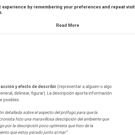
t experience by remembering your preferences and repeat visit
A
B
C
D
E
F
G
H
I
J
K
L
M
s.
V
W
X
Y
Z
Read More
a
acción y efecto de describir
(representar a alguien o algo
general, delinear, figurar). La descripción aporta información
e posibles.
ón detallada sobre el aspecto del prófugo para que la
 cronista hizo una maravillosa descripción del ambiente que
o por la descripción poco optimista que hizo de la
siento que estoy parado junto al mar”
.