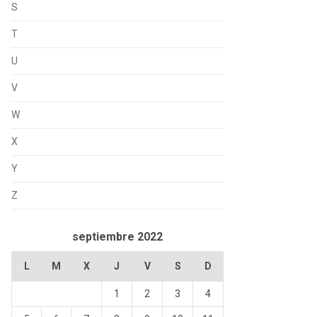
S
T
U
V
W
X
Y
Z
septiembre 2022
L
M
X
J
V
S
D
1
2
3
4