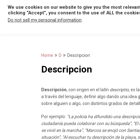
Skip
We use cookies on our website to give you the most relevan
to
clicking “Accept”, you consent to the use of ALL the cookie
content
Do not sell my personal information
.
Home
D
Descripcion
Descripcion
Descripción
, con origen en el latín
descriptio
, es l
a través del lenguaje, definir algo dando una idea 
sobre alguien o algo, con distintos grados de detall
Por ejemplo:
“La policía ha difundido una descripci
ciudadanía pueda colaborar con su búsqueda”
,
“El
se vivió en la marcha”
,
“Marcos se enojó con Santiag
situación”
,
“Al escuchar tu descripción de la playa, 