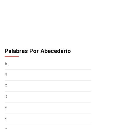
Palabras Por Abecedario
A
B
C
D
E
F