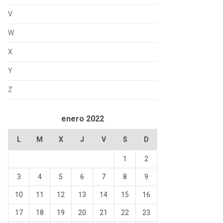
V
W
X
Y
Z
enero 2022
L
M
X
J
V
S
D
1
2
3
4
5
6
7
8
9
10
11
12
13
14
15
16
17
18
19
20
21
22
23