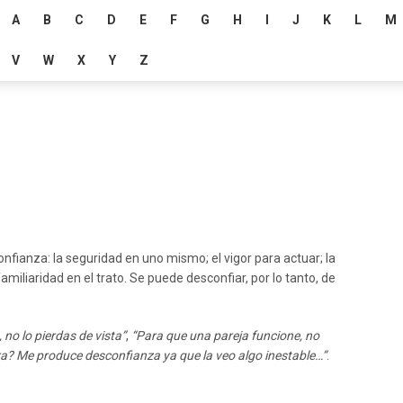
A
B
C
D
E
F
G
H
I
J
K
L
M
V
W
X
Y
Z
nfianza: la seguridad en uno mismo; el vigor para actuar; la
amiliaridad en el trato. Se puede desconfiar, por lo tanto, de
no lo pierdas de vista”
,
“Para que una pareja funcione, no
ra? Me produce desconfianza ya que la veo algo inestable…”
.