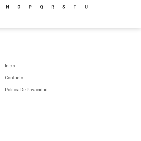
N
O
P
Q
R
S
T
U
Inicio
Contacto
Politica De Privacidad