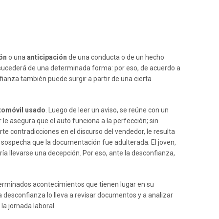
ión
o una
anticipación
de una conducta o de un hecho
 sucederá de una determinada forma: por eso, de acuerdo a
fianza también puede surgir a partir de una cierta
tomóvil usado
. Luego de leer un aviso, se reúne con un
le asegura que el auto funciona a la perfección; sin
erte contradicciones en el discurso del vendedor, le resulta
 sospecha que la documentación fue adulterada. El joven,
dría llevarse una decepción. Por eso, ante la desconfianza,
rminados acontecimientos que tienen lugar en su
a desconfianza lo lleva a revisar documentos y a analizar
la jornada laboral.