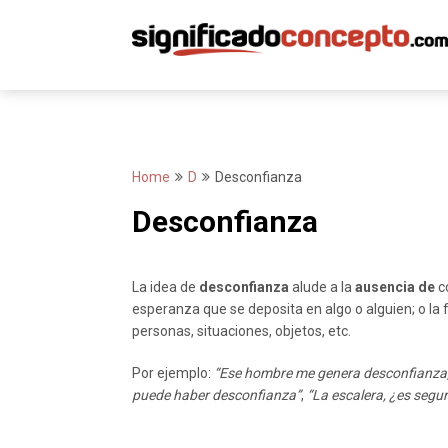
Skip
to
content
Home
D
Desconfianza
Desconfianza
La idea de
desconfianza
alude a la
ausencia de
co
esperanza que se deposita en algo o alguien; o la f
personas, situaciones, objetos, etc.
Por ejemplo:
“Ese hombre me genera desconfianza, 
puede haber desconfianza”
,
“La escalera, ¿es segu