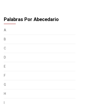
Palabras Por Abecedario
A
B
C
D
E
F
G
H
I