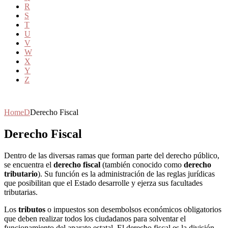
R
S
T
U
V
W
X
Y
Z
Home
D
Derecho Fiscal
Derecho Fiscal
Dentro de las diversas ramas que forman parte del derecho público,
se encuentra el
derecho fiscal
(también conocido como
derecho
tributario
). Su función es la administración de las reglas jurídicas
que posibilitan que el Estado desarrolle y ejerza sus facultades
tributarias.
Los
tributos
o impuestos son desembolsos económicos obligatorios
que deben realizar todos los ciudadanos para solventar el
funcionamiento del aparato estatal. El derecho fiscal es la división