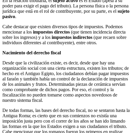
En la relación tributaria, el
sujeto activo
es el Estado (apela a su
poder para exigir el pago del tributo). La persona física o la persona
jurídica que está en el rol de contribuyente, por su parte, es el
sujeto
pasivo
.
Cabe destacar que existen diversos tipos de impuestos. Podemos
mencionar a los
impuestos directos
(que tienen incidencia directa
sobre los ingresos) y a los
impuestos indirectos
(que recaen sobre
individuos diferentes al contribuyente), entre otros.
Nacimiento del derecho fiscal
Desde que la civilización existe, es decir, desde que hay una
organización social con una cierta estructura, existen los tributos; de
hecho en el Antiguo Egipto, los ciudadanos debían pagar impuestos
al faraón y también había un control de la declaración de impuestos
de los animales y frutos. Determinadas piezas de cerámica servían
como comprobante de dichos pagos. Por eso, el control y la
fiscalización no pueden tomarse como aspectos novedosos de
nuestro sistema fiscal.
De todas formas, las bases del derecho fiscal, no se sentaron hasta la
Antigua Roma; es cierto que en sus comienzos no existía una
imposición justa pero con el correr de los años se han ido limando
las formas en la que los Estados exigen a sus ciudadanos el tributo.
Cabe mencionar que los romanos fueron los primeros en realizar