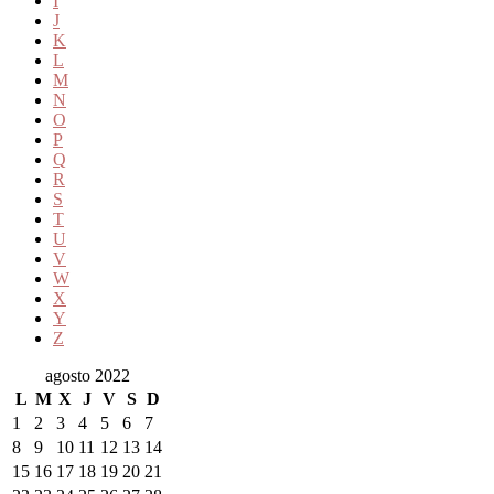
I
J
K
L
M
N
O
P
Q
R
S
T
U
V
W
X
Y
Z
agosto 2022
L
M
X
J
V
S
D
1
2
3
4
5
6
7
8
9
10
11
12
13
14
15
16
17
18
19
20
21