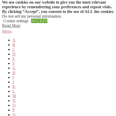
We use cookies on our website to give you the most relevant
Skip to content
experience by remembering your preferences and repeat visits.
By clicking “Accept”, you consent to the use of ALL the cookies.
Do not sell my personal information
.
Cookie settings
ACCEPT
Read More
Menu
A
B
C
D
E
F
G
H
I
J
K
L
M
N
O
P
Q