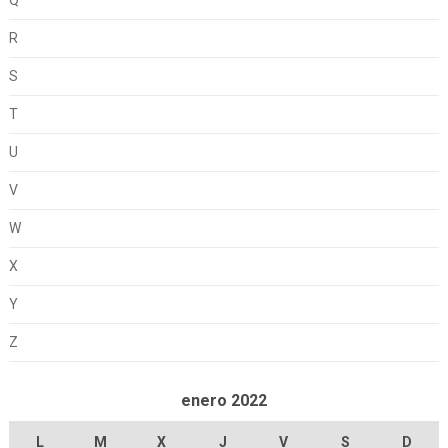
Q
R
S
T
U
V
W
X
Y
Z
enero 2022
L
M
X
J
V
S
D