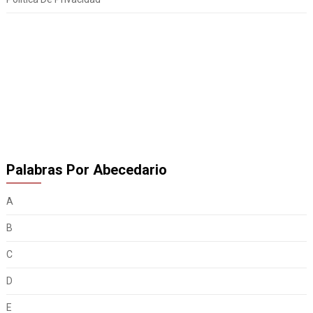
Palabras Por Abecedario
A
B
C
D
E