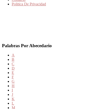
Politica De Privacidad
Palabras Por Abecedario
A
B
C
D
E
F
G
H
I
J
K
L
M