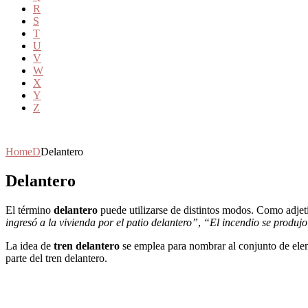
R
S
T
U
V
W
X
Y
Z
Home
D
Delantero
Delantero
El término
delantero
puede utilizarse de distintos modos. Como adjeti
ingresó a la vivienda por el patio delantero”
,
“El incendio se produjo 
La idea de
tren delantero
se emplea para nombrar al conjunto de elem
parte del tren delantero.