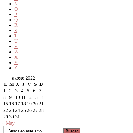
N
O
P
Q
R
S
T
U
V
W
X
Y
Z
agosto 2022
L
M
X
J
V
S
D
1
2
3
4
5
6
7
8
9
10
11
12
13
14
15
16
17
18
19
20
21
22
23
24
25
26
27
28
29
30
31
« May