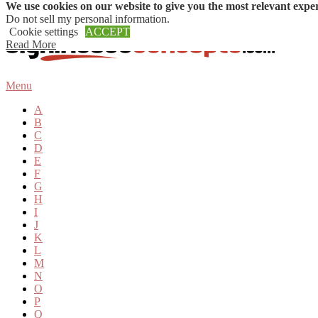
We use cookies on our website to give you the most relevant expe
Skip to content
Do not sell my personal information
.
Cookie settings
ACCEPT
Read More
Menu
A
B
C
D
E
F
G
H
I
J
K
L
M
N
O
P
Q