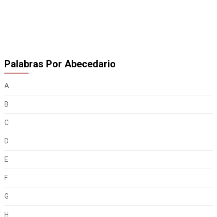
Palabras Por Abecedario
A
B
C
D
E
F
G
H