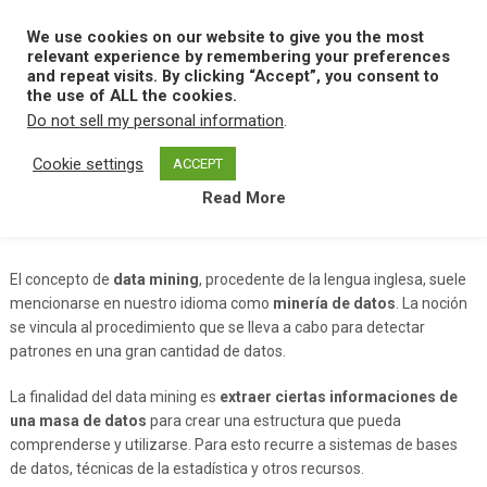
Skip
to
We use cookies on our website to give you the most
MENU
content
relevant experience by remembering your preferences
and repeat visits. By clicking “Accept”, you consent to
the use of ALL the cookies.
Do not sell my personal information
.
Home
D
Data Mining
Cookie settings
ACCEPT
Read More
Data Mining
El concepto de
data mining
, procedente de la lengua inglesa, suele
mencionarse en nuestro idioma como
minería de datos
. La noción
se vincula al procedimiento que se lleva a cabo para detectar
patrones en una gran cantidad de datos.
La finalidad del data mining es
extraer ciertas informaciones de
una masa de datos
para crear una estructura que pueda
comprenderse y utilizarse. Para esto recurre a sistemas de bases
de datos, técnicas de la estadística y otros recursos.