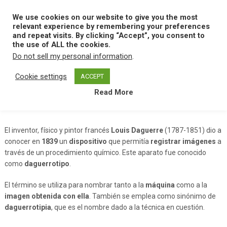
Skip
to
We use cookies on our website to give you the most
MENU
content
relevant experience by remembering your preferences
and repeat visits. By clicking “Accept”, you consent to
the use of ALL the cookies.
Do not sell my personal information
.
Home
D
Daguerrotipo
Cookie settings
ACCEPT
Read More
Daguerrotipo
El inventor, físico y pintor francés
Louis Daguerre
(1787-1851) dio a
conocer en
1839
un
dispositivo
que permitía
registrar imágenes
a
través de un procedimiento químico. Este aparato fue conocido
como
daguerrotipo
.
El término se utiliza para nombrar tanto a la
máquina
como a la
imagen obtenida con ella
. También se emplea como sinónimo de
daguerrotipia
, que es el nombre dado a la técnica en cuestión.