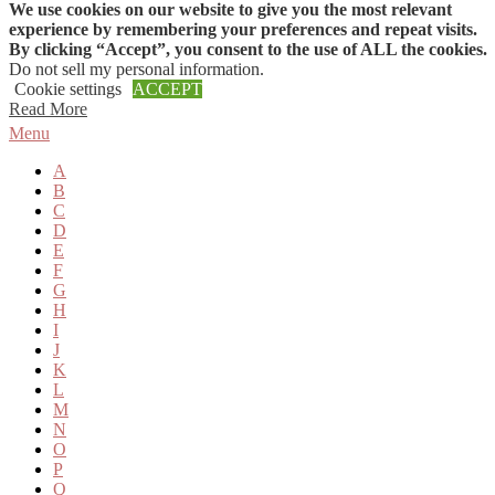
We use cookies on our website to give you the most relevant
Skip to content
experience by remembering your preferences and repeat visits.
By clicking “Accept”, you consent to the use of ALL the cookies.
Do not sell my personal information
.
Cookie settings
ACCEPT
Read More
Menu
A
B
C
D
E
F
G
H
I
J
K
L
M
N
O
P
Q