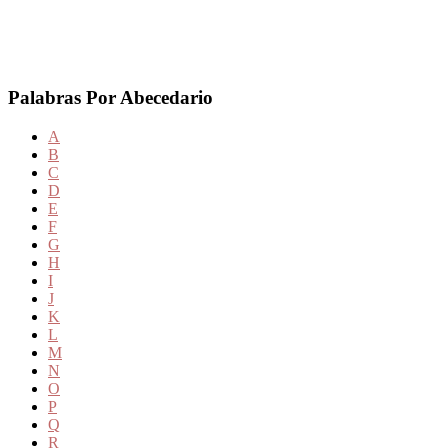
Palabras Por Abecedario
A
B
C
D
E
F
G
H
I
J
K
L
M
N
O
P
Q
R