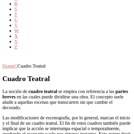
R
S
T
U
V
W
X
Y
Z
Home
C
Cuadro Teatral
Cuadro Teatral
La noción de
cuadro teatral
se emplea con referencia a las
partes
breves
en las cuales puede dividirse una obra. El concepto suele
aludir a aquellas escenas que transcurren sin que cambie el
decorado.
Las modificaciones de escenografía, por lo general, marcan el inicio
y el final de un cuadro teatral. El fin de estos cuadros también puede
implicar que la acción se interrumpa espacial o temporalmente,
quedando el escenario vacío por algunos instantes. Esto quiere decir