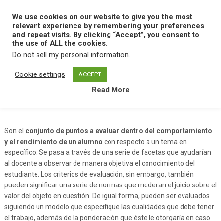
Skip
to
We use cookies on our website to give you the most
MENU
content
relevant experience by remembering your preferences
and repeat visits. By clicking “Accept”, you consent to
the use of ALL the cookies.
Do not sell my personal information
.
Home
C
Criterio De Evaluacion
Cookie settings
ACCEPT
Read More
Criterio De Evaluacion
Son el
conjunto de puntos a evaluar dentro del comportamiento
y el rendimiento de un alumno
con respecto a un tema en
específico. Se pasa a través de una serie de facetas que ayudarían
al docente a observar de manera objetiva el conocimiento del
estudiante. Los criterios de evaluación, sin embargo, también
pueden significar una serie de normas que moderan el juicio sobre el
valor del objeto en cuestión. De igual forma, pueden ser evaluados
siguiendo un modelo que especifique las cualidades que debe tener
el trabajo, además de la ponderación que éste le otorgaría en caso