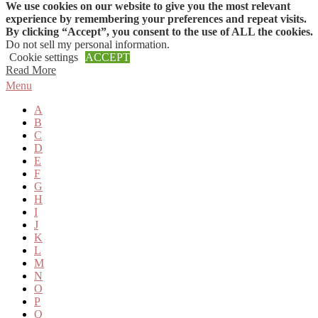
We use cookies on our website to give you the most relevant
Skip to content
experience by remembering your preferences and repeat visits.
By clicking “Accept”, you consent to the use of ALL the cookies.
Do not sell my personal information
.
Cookie settings
ACCEPT
Read More
Menu
A
B
C
D
E
F
G
H
I
J
K
L
M
N
O
P
Q