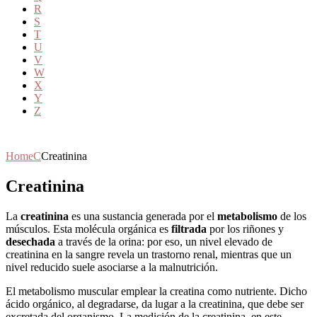
R
S
T
U
V
W
X
Y
Z
Home
C
Creatinina
Creatinina
La
creatinina
es una sustancia generada por el
metabolismo
de los
músculos. Esta molécula orgánica es
filtrada
por los riñones y
desechada
a través de la orina: por eso, un nivel elevado de
creatinina en la sangre revela un trastorno renal, mientras que un
nivel reducido suele asociarse a la malnutrición.
El metabolismo muscular emplear la creatina como nutriente. Dicho
ácido orgánico, al degradarse, da lugar a la creatinina, que debe ser
excretada del organismo. La medición de la creatinina, en este