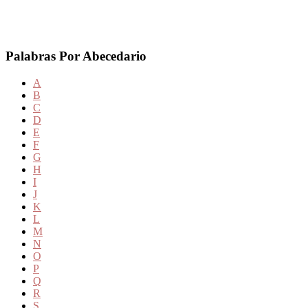
Palabras Por Abecedario
A
B
C
D
E
F
G
H
I
J
K
L
M
N
O
P
Q
R
S