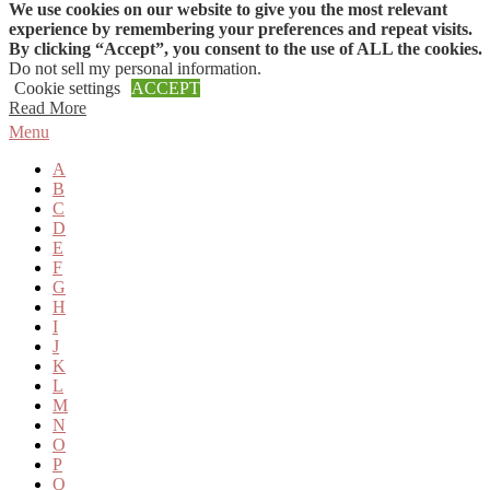
We use cookies on our website to give you the most relevant
Skip to content
experience by remembering your preferences and repeat visits.
By clicking “Accept”, you consent to the use of ALL the cookies.
Do not sell my personal information
.
Cookie settings
ACCEPT
Read More
Menu
A
B
C
D
E
F
G
H
I
J
K
L
M
N
O
P
Q