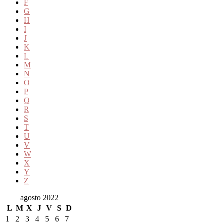
F
G
H
I
J
K
L
M
N
O
P
Q
R
S
T
U
V
W
X
Y
Z
agosto 2022
L
M
X
J
V
S
D
1
2
3
4
5
6
7