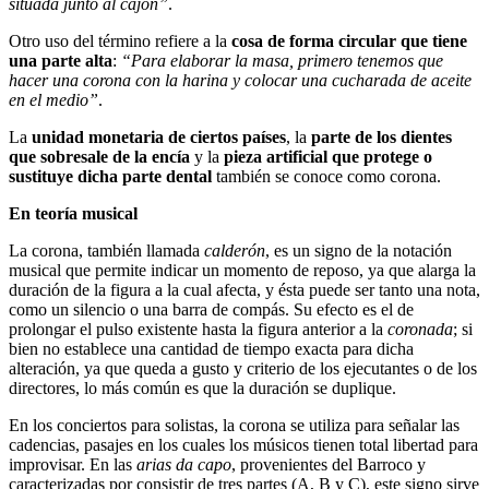
situada junto al cajón”
.
Otro uso del término refiere a la
cosa de forma circular que tiene
una parte alta
:
“Para elaborar la masa, primero tenemos que
hacer una corona con la harina y colocar una cucharada de aceite
en el medio”
.
La
unidad monetaria de ciertos países
, la
parte de los dientes
que sobresale de la encía
y la
pieza artificial que protege o
sustituye dicha parte dental
también se conoce como corona.
En teoría musical
La corona, también llamada
calderón
, es un signo de la notación
musical que permite indicar un momento de reposo, ya que alarga la
duración de la figura a la cual afecta, y ésta puede ser tanto una nota,
como un silencio o una barra de compás. Su efecto es el de
prolongar el pulso existente hasta la figura anterior a la
coronada
; si
bien no establece una cantidad de tiempo exacta para dicha
alteración, ya que queda a gusto y criterio de los ejecutantes o de los
directores, lo más común es que la duración se duplique.
En los conciertos para solistas, la corona se utiliza para señalar las
cadencias, pasajes en los cuales los músicos tienen total libertad para
improvisar. En las
arias da capo
, provenientes del Barroco y
caracterizadas por consistir de tres partes (A, B y C), este signo sirve