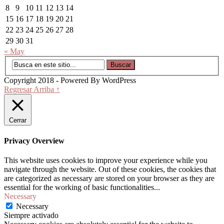
8
9
10
11
12
13
14
15
16
17
18
19
20
21
22
23
24
25
26
27
28
29
30
31
« May
Copyright 2018 - Powered By WordPress
Regresar Arriba ↑
Cerrar
Privacy Overview
This website uses cookies to improve your experience while you
navigate through the website. Out of these cookies, the cookies that
are categorized as necessary are stored on your browser as they are
essential for the working of basic functionalities
...
Necessary
Necessary
Siempre activado