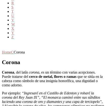
R
S
T
U
V
W
X
Y
Z
Home
C
Corona
Corona
Corona
, del latín
corona
, es un término con varias acepciones.
Puede tratarse del
cerco de metal, flores o ramas
que se sitúa en la
cabeza como símbolo de una insignia honorífica, una dignidad o
como adorno.
Por ejemplo:
“Ingresaré en el Castillo de Edenton y robaré la
corona del Rey Juan IX”
,
“El monarca caminó entre sus súbditos
luciendo una corona de oro y diamantes y una capa de terciopelo”
,
“Al recibir la corona de olivo, los campeones olímpicos no pudieron