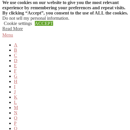
We use cookies on our website to give you the most relevant
Skip to content
experience by remembering your preferences and repeat visits.
By clicking “Accept”, you consent to the use of ALL the cookies.
Do not sell my personal information
.
Cookie settings
ACCEPT
Read More
Menu
A
B
C
D
E
F
G
H
I
J
K
L
M
N
O
P
Q