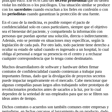
principio ético. Ese es el caso del
secreto profesional
que no deben
violar los médicos o los psicólogos. Una situación similar se produce
con los
sacerdotes
cuando escuchan a los fieles en confesión o con
los
periodistas
cuando garantizan la protección de una fuente.
En el caso de la medicina, es posible romper el pacto de
confidencialidad solo en casos particulares, siempre que el objetivo
sea el bienestar del paciente, y compartiendo la información con
personas que puedan aportar una solución, directa o indirectamente.
Además, esto se permite en situaciones muy específicas, según la
legislación de cada país. Por otro lado, todo paciente tiene derecho a
ocultar su estado de salud cuando es ingresado a un hospital, lo cual
obliga al personal a negar su presencia en el centro y a rechazar
cualquier correspondencia que lo tenga como destinatario.
Muchos desarrolladores de software y hardware deben firmar
contratos de confidencialidad cuando comienzan a trabajar para
importantes firmas, dado que la divulgación de proyectos secretos
puede impactar negativamente en el mercado. Cabe mencionar que
algunas compañías pasan largos años trabajando sobre prototipos de
revolucionarios productos antes de sacarlos a la luz, por lo cual
dependen de la seriedad de sus empleados para que no se filtren sus
ideas antes de tiempo.
Dichos contratos o acuerdos son también comunes entre empresas y
periodistas, en fechas cercanas al lanzamiento de un producto, dado