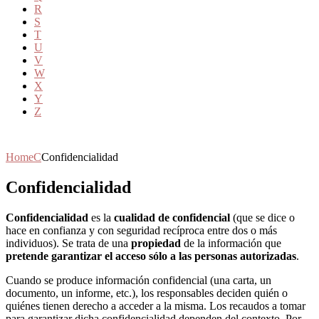
R
S
T
U
V
W
X
Y
Z
Home
C
Confidencialidad
Confidencialidad
Confidencialidad
es la
cualidad de confidencial
(que se dice o
hace en confianza y con seguridad recíproca entre dos o más
individuos). Se trata de una
propiedad
de la información que
pretende garantizar el acceso sólo a las personas autorizadas
.
Cuando se produce información confidencial (una carta, un
documento, un informe, etc.), los responsables deciden quién o
quiénes tienen derecho a acceder a la misma. Los recaudos a tomar
para garantizar dicha confidencialidad dependen del contexto. Por