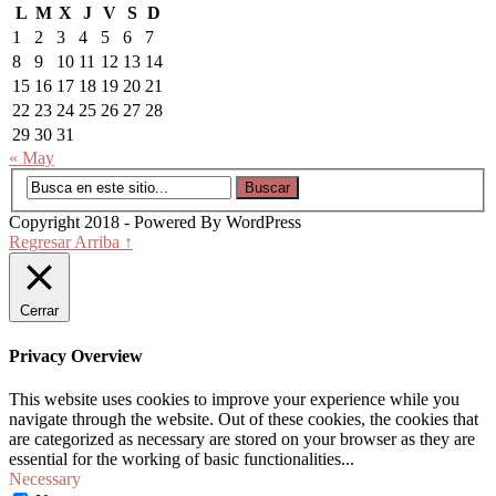
L
M
X
J
V
S
D
1
2
3
4
5
6
7
8
9
10
11
12
13
14
15
16
17
18
19
20
21
22
23
24
25
26
27
28
29
30
31
« May
Copyright 2018 - Powered By WordPress
Regresar Arriba ↑
Cerrar
Privacy Overview
This website uses cookies to improve your experience while you
navigate through the website. Out of these cookies, the cookies that
are categorized as necessary are stored on your browser as they are
essential for the working of basic functionalities
...
Necessary