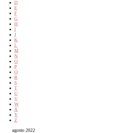
D
E
F
G
H
I
J
K
L
M
N
O
P
Q
R
S
T
U
V
W
X
Y
Z
agosto 2022