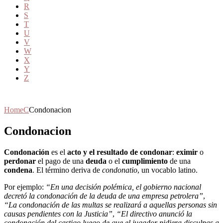
R
S
T
U
V
W
X
Y
Z
Home
C
Condonacion
Condonacion
Condonación
es el
acto y el resultado de condonar
:
eximir
o
perdonar
el pago de una
deuda
o el
cumplimiento
de una
condena
. El término deriva de
condonatio
, un vocablo latino.
Por ejemplo:
“En una decisión polémica, el gobierno nacional
decretó la condonación de la deuda de una empresa petrolera”
,
“La condonación de las multas se realizará a aquellas personas sin
causas pendientes con la Justicia”
,
“El directivo anunció la
condonación del castigo luego de que el jugador pidiera disculpas a