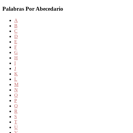
Palabras Por Abecedario
A
B
C
D
E
F
G
H
I
J
K
L
M
N
O
P
Q
R
S
T
U
V