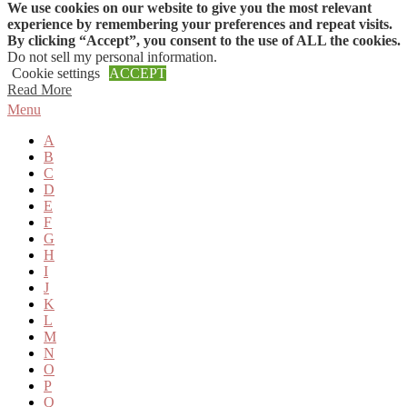
We use cookies on our website to give you the most relevant
Skip to content
experience by remembering your preferences and repeat visits.
By clicking “Accept”, you consent to the use of ALL the cookies.
Do not sell my personal information
.
Cookie settings
ACCEPT
Read More
Menu
A
B
C
D
E
F
G
H
I
J
K
L
M
N
O
P
Q