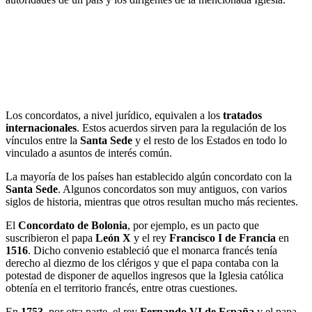
Los concordatos, a nivel jurídico, equivalen a los
tratados
internacionales
. Estos acuerdos sirven para la regulación de los
vínculos entre la
Santa Sede
y el resto de los Estados en todo lo
vinculado a asuntos de interés común.
La mayoría de los países han establecido algún concordato con la
Santa Sede
. Algunos concordatos son muy antiguos, con varios
siglos de historia, mientras que otros resultan mucho más recientes.
El
Concordato de Bolonia
, por ejemplo, es un pacto que
suscribieron el papa
León X
y el rey
Francisco I de Francia
en
1516
. Dicho convenio estableció que el monarca francés tenía
derecho al diezmo de los clérigos y que el papa contaba con la
potestad de disponer de aquellos ingresos que la Iglesia católica
obtenía en el territorio francés, entre otras cuestiones.
En
1753
, por otra parte, el rey
Fernando VI de España
y el papa