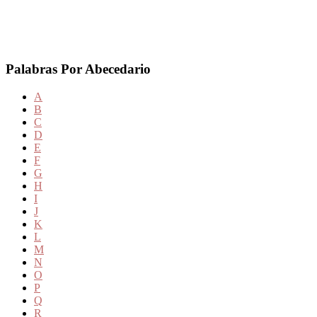
Palabras Por Abecedario
A
B
C
D
E
F
G
H
I
J
K
L
M
N
O
P
Q
R