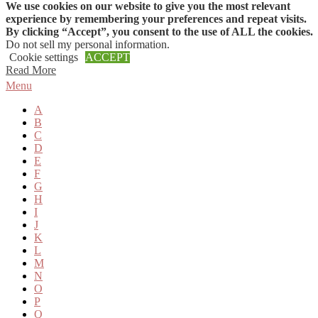
We use cookies on our website to give you the most relevant
Skip to content
experience by remembering your preferences and repeat visits.
By clicking “Accept”, you consent to the use of ALL the cookies.
Do not sell my personal information
.
Cookie settings
ACCEPT
Read More
Menu
A
B
C
D
E
F
G
H
I
J
K
L
M
N
O
P
Q