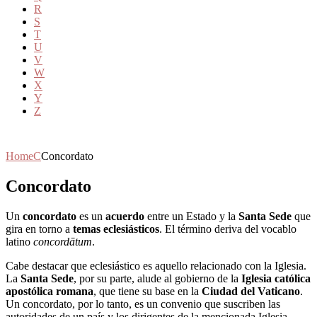
R
S
T
U
V
W
X
Y
Z
Home
C
Concordato
Concordato
Un
concordato
es un
acuerdo
entre un Estado y la
Santa Sede
que
gira en torno a
temas eclesiásticos
. El término deriva del vocablo
latino
concordātum
.
Cabe destacar que eclesiástico es aquello relacionado con la Iglesia.
La
Santa Sede
, por su parte, alude al gobierno de la
Iglesia católica
apostólica romana
, que tiene su base en la
Ciudad del Vaticano
.
Un concordato, por lo tanto, es un convenio que suscriben las
autoridades de un país y los dirigentes de la mencionada Iglesia.