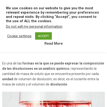
Skip
to
We use cookies on our website to give you the most
MENU
content
relevant experience by remembering your preferences
and repeat visits. By clicking “Accept”, you consent to
the use of ALL the cookies.
Do not sell my personal information
.
Home
C
Concentracion Masica
Cookie settings
ACCEPT
Read More
Concentracion Masica
Es una de las
formas en la que se puede expresar la composición
de las disoluciones en un análisis químico
, representando la
cantidad de masa de soluto que se encuentra presente por cada
unidad
de volumen de disolución, es decir, es el cociente entre la
masa de soluto y el volumen de
disolución
.