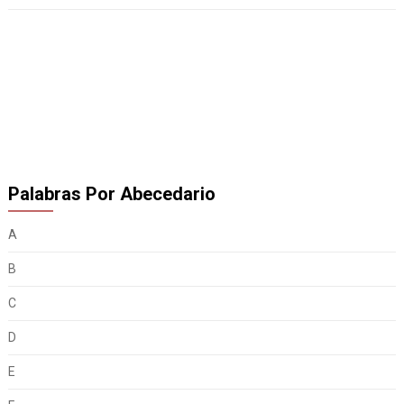
Palabras Por Abecedario
A
B
C
D
E