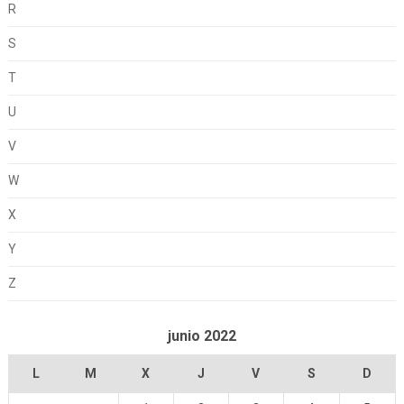
R
S
T
U
V
W
X
Y
Z
junio 2022
L
M
X
J
V
S
D